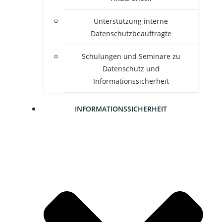
Unter­stüt­zung inter­ne
Datenschutzbeauftragte
Schu­lun­gen und Semi­na­re zu
Daten­schutz und
Informationssicherheit
INFOR­MA­TI­ONS­SI­CHER­HEIT