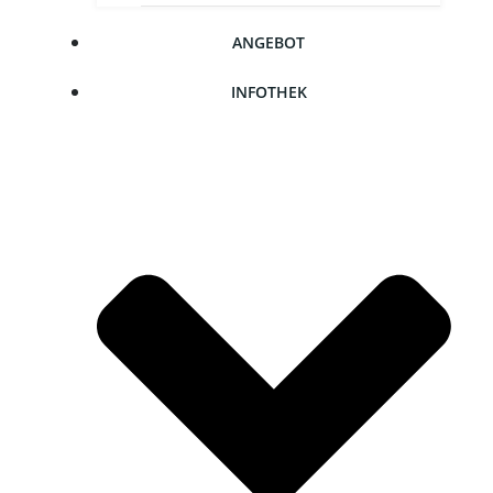
ANGE­BOT
INFO­THEK