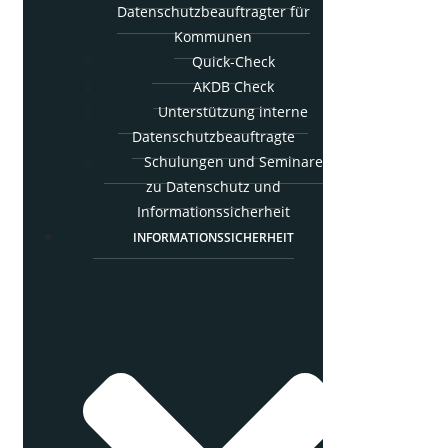
Daten­schutz­be­auf­trag­ter für
Kommunen
Quick-Check
AKDB Check
Unter­stüt­zung inter­ne
Datenschutzbeauftragte
Schu­lun­gen und Semi­na­re
zu Daten­schutz und
Informationssicherheit
INFOR­MA­TI­ONS­SI­CHER­HEIT