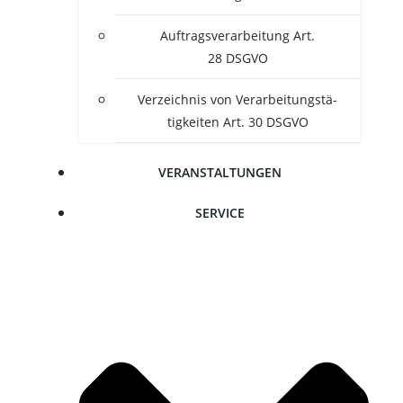
Auf­trags­ver­ar­bei­tung Art.
28 DSGVO
Ver­zeich­nis von Ver­ar­bei­tungs­tä­
tig­kei­ten Art. 30 DSGVO
VER­AN­STAL­TUN­GEN
SER­VICE