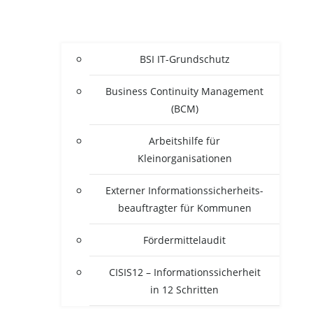
BSI IT-Grun­d­­schutz
Busi­ness Con­ti­nui­ty Manage­ment
(BCM)
Arbeits­hil­fe für
Kleinorganisationen
Exter­ner Infor­ma­ti­ons­si­cher­heits­
be­auf­trag­ter für Kommunen
För­der­mit­tel­au­dit
CISIS12 – Infor­ma­ti­ons­si­cher­heit
in 12 Schritten