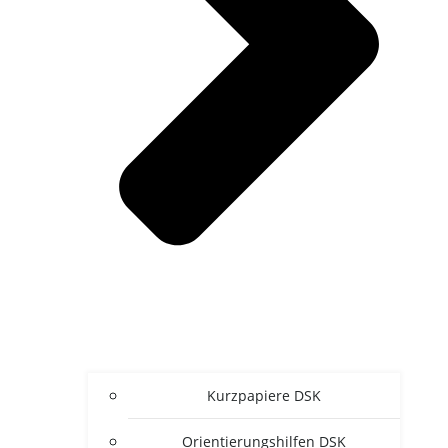
Kurz­pa­pie­re DSK
Ori­en­tie­rungs­hil­fen DSK