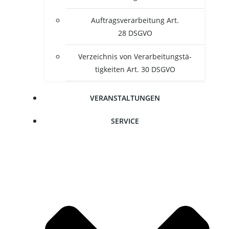
Auf­trags­ver­ar­bei­tung Art.
28 DSGVO
Ver­zeich­nis von Ver­ar­bei­tungs­tä­
tig­kei­ten Art. 30 DSGVO
VER­AN­STAL­TUN­GEN
SER­VICE