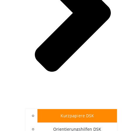
Kurz­pa­pie­re DSK
Ori­en­tie­rungs­hil­fen DSK