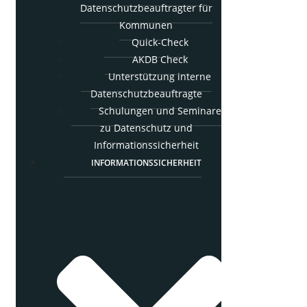
Daten­schutz­be­auf­trag­ter für
Kommunen
Quick-Check
AKDB Check
Unter­stüt­zung inter­ne
Datenschutzbeauftragte
Schu­lun­gen und Semi­na­re
zu Daten­schutz und
Informationssicherheit
INFOR­MA­TI­ONS­SI­CHER­HEIT