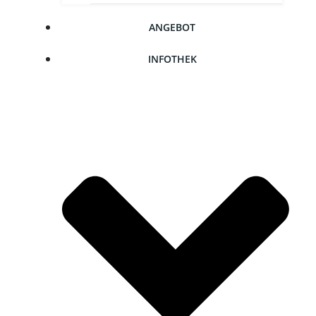
ANGE­BOT
INFO­THEK