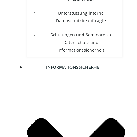
Unter­stüt­zung inter­ne
Datenschutzbeauftragte
Schu­lun­gen und Semi­na­re zu
Daten­schutz und
Informationssicherheit
INFOR­MA­TI­ONS­SI­CHER­HEIT