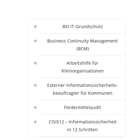
BSI IT-Grun­d­­schutz
Busi­ness Con­ti­nui­ty Manage­ment
(BCM)
Arbeits­hil­fe für
Kleinorganisationen
Exter­ner Infor­ma­ti­ons­si­cher­heits­
be­auf­trag­ter für Kommunen
För­der­mit­tel­au­dit
CISIS12 – Infor­ma­ti­ons­si­cher­heit
in 12 Schritten