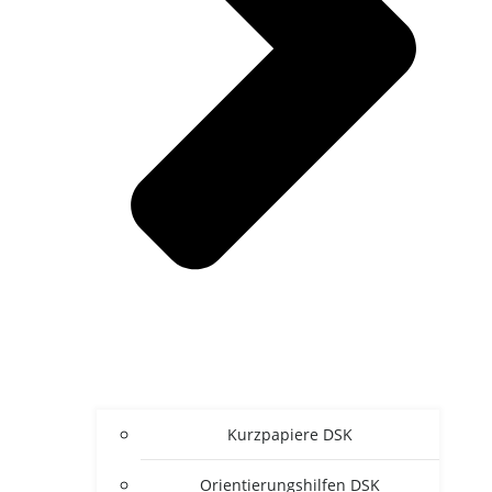
Kurz­pa­pie­re DSK
Ori­en­tie­rungs­hil­fen DSK