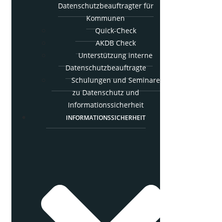
Daten­schutz­be­auf­trag­ter für
Kommunen
Quick-Check
AKDB Check
Unter­stüt­zung inter­ne
Datenschutzbeauftragte
Schu­lun­gen und Semi­na­re
zu Daten­schutz und
Informationssicherheit
INFOR­MA­TI­ONS­SI­CHER­HEIT