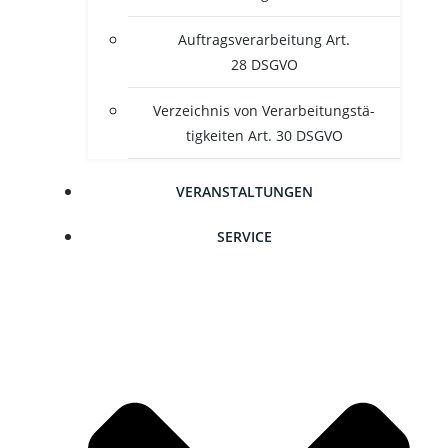
Auf­trags­ver­ar­bei­tung Art.
28 DSGVO
Ver­zeich­nis von Ver­ar­bei­tungs­tä­
tig­kei­ten Art. 30 DSGVO
VER­AN­STAL­TUN­GEN
SER­VICE