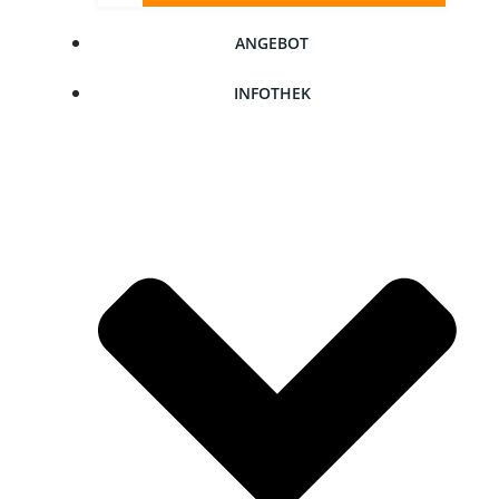
ANGE­BOT
INFO­THEK