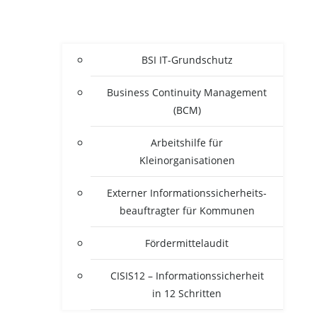
BSI IT-Grun­d­­schutz
Busi­ness Con­ti­nui­ty Manage­ment
(BCM)
Arbeits­hil­fe für
Kleinorganisationen
Exter­ner Infor­ma­ti­ons­si­cher­heits­
be­auf­trag­ter für Kommunen
För­der­mit­tel­au­dit
CISIS12 – Infor­ma­ti­ons­si­cher­heit
in 12 Schritten