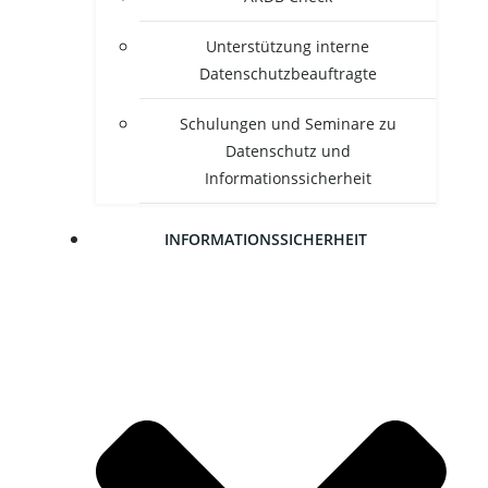
Unter­stüt­zung inter­ne
Datenschutzbeauftragte
Schu­lun­gen und Semi­na­re zu
Daten­schutz und
Informationssicherheit
INFOR­MA­TI­ONS­SI­CHER­HEIT