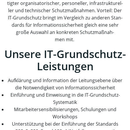
tig­ter orga­ni­sa­to­ri­scher, per­so­nel­ler, infra­struk­tu­rel­
ler und tech­ni­scher Schutz­maß­nah­men. Vor­teil: Der
IT-Grund­schutz bringt im Ver­gleich zu ande­ren Stan­
dards für Infor­ma­ti­ons­si­cher­heit gleich eine sehr
gro­ße Aus­wahl an kon­kre­ten Schutz­maß­nah­
men mit.
Unse­re IT-Grundschutz-
Leistungen
Auf­klä­rung und Infor­ma­ti­on der Lei­tungs­ebe­ne über
die Not­wen­dig­keit von Informationssicherheit
Ein­füh­rung und Ein­wei­sung in die IT-Grundschutz-
Systematik
Mit­ar­bei­ter­sen­si­bi­li­sie­run­gen, Schu­lun­gen und
Workshops
Unter­stüt­zung bei der Ein­füh­rung der Stan­dards