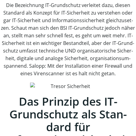
Die Bezeich­nung IT-Grund­schutz ver­lei­tet dazu, die­sen
Stan­dard als Kon­zept für IT-Sicher­heit zu ver­ste­hen oder
gar IT-Sicher­heit und Infor­ma­ti­ons­si­cher­heit gleich­zu­set­
zen. Schaut man sich den BSI IT-Grund­schutz jedoch näher
an, stellt man sehr schnell fest, es geht um weit mehr. IT-
Sicher­heit ist ein wich­ti­ger Bestand­teil, aber der IT-Grund­
schutz umfasst tech­ni­sche UND orga­ni­sa­to­ri­sche Sicher­
heit, digi­ta­le und ana­lo­ge Sicher­heit, orga­ni­sa­ti­ons­um­
span­nend. Salopp: Mit der Instal­la­ti­on einer Fire­wall und
eines Viren­scan­ner ist es halt nicht getan.
Das Prin­zip des IT-
Grund­schutz als Stan­
dard für