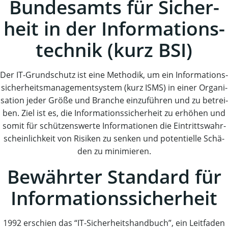
Bun­des­amts für Sicher­
heit in der Infor­ma­ti­ons­
tech­nik (kurz BSI)
Der IT-Grund­schutz ist eine Metho­dik, um ein Infor­ma­ti­ons­
si­cher­heits­ma­nage­ment­sys­tem (kurz ISMS) in einer Orga­ni­
sa­ti­on jeder Grö­ße und Bran­che ein­zu­füh­ren und zu betrei­
ben. Ziel ist es, die Infor­ma­ti­ons­si­cher­heit zu erhö­hen und
somit für schüt­zens­wer­te Infor­ma­tio­nen die Ein­tritts­wahr­
schein­lich­keit von Risi­ken zu sen­ken und poten­ti­el­le Schä­
den zu minimieren.
Bewähr­ter Stan­dard für
Informationssicherheit
1992 erschien das “IT-Sicher­heits­hand­buch”, ein Leit­fa­den