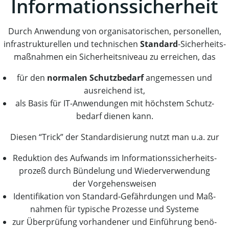
Informationssicherheit
Durch Anwen­dung von orga­ni­sa­to­ri­schen, per­so­nel­len,
infra­struk­tu­rel­len und tech­ni­schen
Stan­dard
-Sicher­heits­
maß­nah­men ein Sicher­heits­ni­veau zu errei­chen, das
für den
nor­ma­len Schutz­be­darf
ange­mes­sen und
aus­rei­chend ist,
als Basis für IT-Anwen­dun­gen mit höchs­tem Schutz­
be­darf die­nen kann.
Die­sen “Trick” der Stan­dar­di­sie­rung nutzt man u.a. zur
Reduk­ti­on des Auf­wands im Infor­ma­ti­ons­si­cher­heits­
pro­zeß durch Bün­de­lung und Wie­der­ver­wen­dung
der Vorgehensweisen
Iden­ti­fi­ka­ti­on von Stan­dard-Gefähr­dun­gen und Maß­
nah­men für typi­sche Pro­zes­se und Systeme
zur Über­prü­fung vor­han­de­ner und Ein­füh­rung benö­