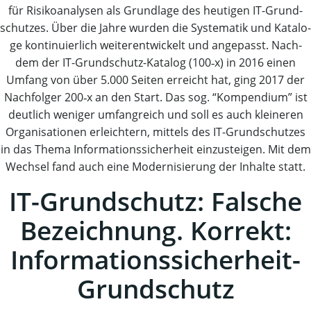
für Risi­ko­ana­ly­sen als Grund­la­ge des heu­ti­gen IT-Grund­
schut­zes. Über die Jah­re wur­den die Sys­te­ma­tik und Kata­lo­
ge kon­ti­nu­ier­lich wei­ter­ent­wi­ckelt und ange­passt. Nach­
dem der IT-Grund­schutz-Kata­log (100‑x) in 2016 einen
Umfang von über 5.000 Sei­ten erreicht hat, ging 2017 der
Nach­fol­ger 200‑x an den Start. Das sog. “Kom­pen­di­um” ist
deut­lich weni­ger umfang­reich und soll es auch klei­ne­ren
Orga­ni­sa­tio­nen erleich­tern, mit­tels des IT-Grund­schut­zes
in das The­ma Infor­ma­ti­ons­si­cher­heit ein­zu­stei­gen. Mit dem
Wech­sel fand auch eine Moder­ni­sie­rung der Inhal­te statt.
IT-Grund­schutz: Fal­sche
Bezeich­nung. Kor­rekt:
Informationssicherheit-
Grundschutz