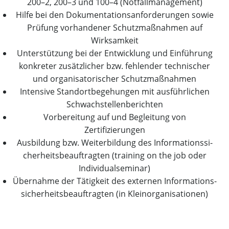
200–2, 200–3 und 100–4 (Not­fall­ma­nage­ment)
Hil­fe bei den Doku­men­ta­ti­ons­an­for­de­run­gen sowie
Prü­fung vor­han­de­ner Schutz­maß­nah­men auf
Wirksamkeit
Unter­stüt­zung bei der Ent­wick­lung und Ein­füh­rung
kon­kre­ter zusätz­li­cher bzw. feh­len­der tech­ni­scher
und orga­ni­sa­to­ri­scher Schutzmaßnahmen
Inten­si­ve Stand­ort­be­ge­hun­gen mit aus­führ­li­chen
Schwachstellenberichten
Vor­be­rei­tung auf und Beglei­tung von
Zertifizierungen
Aus­bil­dung bzw. Wei­ter­bil­dung des Infor­ma­ti­ons­si­
cher­heits­be­auf­trag­ten (trai­ning on the job oder
Individualseminar)
Über­nah­me der Tätig­keit des exter­nen Infor­ma­ti­ons­
si­cher­heits­be­auf­trag­ten (in Kleinorganisationen)