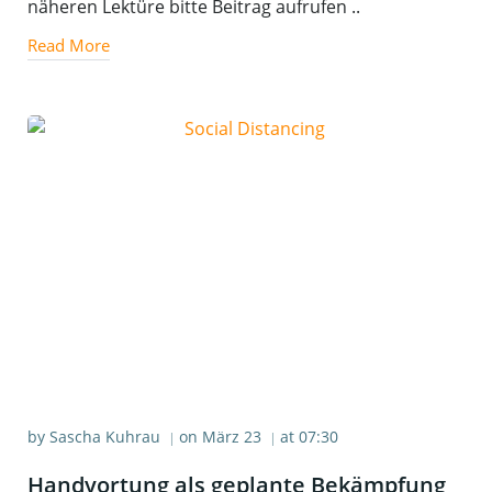
näheren Lektüre bitte Beitrag aufrufen ..
Read More
by
Sascha Kuhrau
on
März 23
at
07:30
|
|
Han­dyor­tung als geplan­te Bekämp­fung