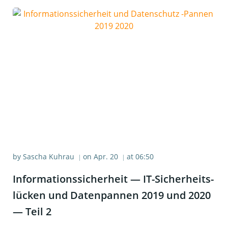
by
Sascha Kuhrau
on
Apr. 20
at
06:50
|
|
Infor­ma­ti­ons­si­cher­heit — IT-Sicher­heits­
lü­cken und Daten­pan­nen 2019 und 2020
— Teil 2