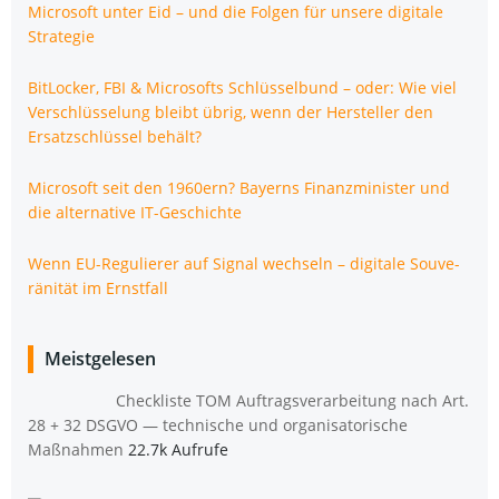
Micro­soft unter Eid – und die Fol­gen für unse­re digi­ta­le
Strategie
Bit­Lo­cker, FBI & Micro­softs Schlüs­sel­bund – oder: Wie viel
Ver­schlüs­se­lung bleibt übrig, wenn der Her­stel­ler den
Ersatz­schlüs­sel behält?
Micro­soft seit den 1960ern? Bay­erns Finanz­mi­nis­ter und
die alter­na­ti­ve IT-Geschichte
Wenn EU-Regu­lie­rer auf Signal wech­seln – digi­ta­le Sou­ve­
rä­ni­tät im Ernstfall
Meistgelesen
Check­lis­te TOM Auf­trags­ver­ar­bei­tung nach Art.
28 + 32 DSGVO — tech­ni­sche und orga­ni­sa­to­ri­sche
Maßnahmen
22.7k Aufrufe