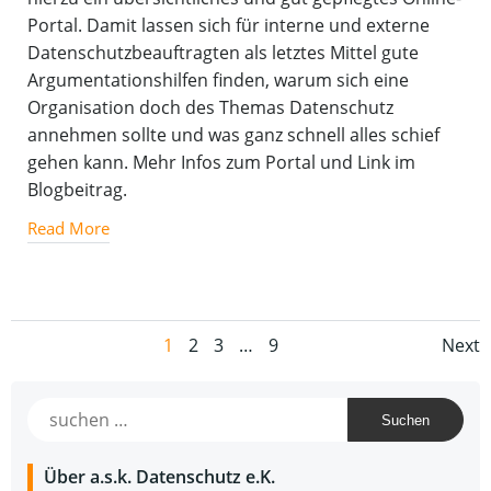
Portal. Damit lassen sich für interne und externe
Datenschutzbeauftragten als letztes Mittel gute
Argumentationshilfen finden, warum sich eine
Organisation doch des Themas Datenschutz
annehmen sollte und was ganz schnell alles schief
gehen kann. Mehr Infos zum Portal und Link im
Blogbeitrag.
Read More
Posts
Po
Page
Page
Page
Page
1
2
3
…
9
Next
navigation
na
Suchen
nach:
Über a.s.k. Daten­schutz e.K.