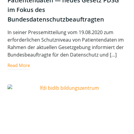
Pati­en­ten­da­ten — neu­es Gesetz PDSG
im Fokus des
Bundesdatenschutzbeauftragten
In sei­ner Pres­se­mit­tei­lung vom 19.08.2020 zum
erfor­der­li­chen Schutz­ni­veau von Pati­en­ten­da­ten im
Rah­men der aktu­el­len Gesetz­ge­bung infor­miert der
Bun­des­be­auf­trag­te für den Daten­schutz und […]
Read More