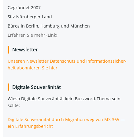
Gegrün­det 2007
Sitz Nürn­ber­ger Land
Büros in Ber­lin, Ham­burg und München
Erfah­ren Sie mehr (Link)
News­let­ter
Unse­ren News­let­ter Daten­schutz und Infor­ma­ti­ons­si­cher­
heit abon­nie­ren Sie hier.
Digi­ta­le Souveränität
Wie­so Digi­ta­le Sou­ve­rä­ni­tät kein Buz­zword-The­ma sein
sollte:
Digi­ta­le Sou­ve­rä­ni­tät durch Migra­ti­on weg von MS 365 —
ein Erfahrungsbericht