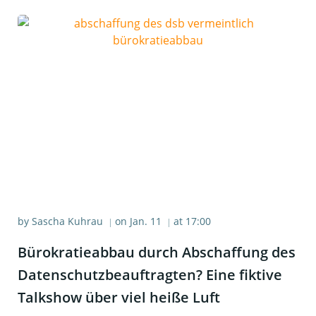
by
Sascha Kuhrau
on
Jan. 11
at
17:00
|
|
Büro­kra­tie­ab­bau durch Abschaf­fung des
Daten­schutz­be­auf­trag­ten? Eine fik­ti­ve
Talk­show über viel hei­ße Luft