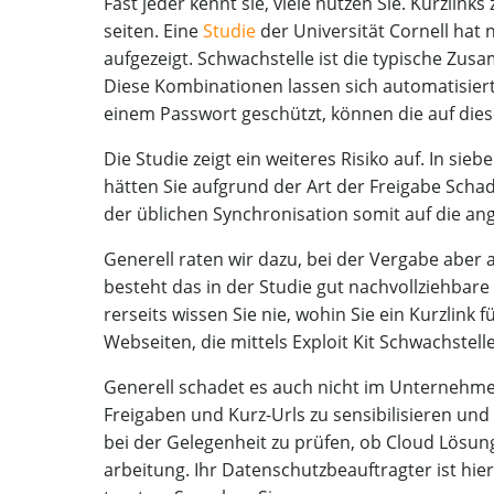
Fast jeder kennt sie, vie­le nut­zen Sie. Kurz­link
sei­ten. Eine
Stu­die
der Uni­ver­si­tät Cor­nell hat 
auf­ge­zeigt. Schwach­stel­le ist die typi­sche Zu
Die­se Kom­bi­na­tio­nen las­sen sich auto­ma­ti­si
einem Pass­wort geschützt, kön­nen die auf die­se
Die Stu­die zeigt ein wei­te­res Risi­ko auf. In sie­b
hät­ten Sie auf­grund der Art der Frei­ga­be Schad­
der übli­chen Syn­chro­ni­sa­ti­on somit auf die an
Gene­rell raten wir dazu, bei der Ver­ga­be aber a
besteht das in der Stu­die gut nach­voll­zieh­ba­re
rer­seits wis­sen Sie nie, wohin Sie ein Kurz­link 
Web­sei­ten, die mit­tels Exploit Kit Schwach­st
Gene­rell scha­det es auch nicht im Unter­neh­me
Frei­ga­ben und Kurz-Urls zu sen­si­bi­li­sie­ren und 
bei der Gele­gen­heit zu prü­fen, ob Cloud Lösun­g
ar­bei­tung. Ihr Daten­schutz­be­auf­trag­ter ist h