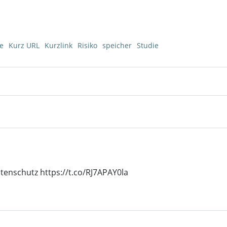
e
Kurz URL
Kurzlink
Risiko
speicher
Studie
Post
navigation
Daten­schutz
https://t.co/RJ7APAY0la