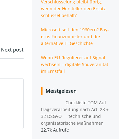
Ver­schlüs­se­lung bleibt übrig,
wenn der Her­stel­ler den Ersatz­
schlüs­sel behält?
Micro­soft seit den 1960ern? Bay­
erns Finanz­mi­nis­ter und die
alter­na­ti­ve IT-Geschichte
Next post
Wenn EU-Regu­lie­rer auf Signal
wech­seln – digi­ta­le Sou­ve­rä­ni­tät
im Ernstfall
Meistgelesen
Check­lis­te TOM Auf­
trags­ver­ar­bei­tung nach Art. 28 +
32 DSGVO — tech­ni­sche und
orga­ni­sa­to­ri­sche Maßnahmen
22.7k Aufrufe