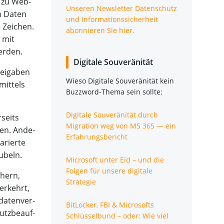
k zu Web­
Unse­ren News­let­ter Daten­schutz
nen Daten
und Infor­ma­ti­ons­si­cher­heit
 Zei­chen.
abon­nie­ren Sie hier.
h mit
werden.
Digi­ta­le Souveränität
rei­ga­ben
Wie­so Digi­ta­le Sou­ve­rä­ni­tät kein
mit­tels
Buz­zword-The­ma sein sollte:
Digi­ta­le Sou­ve­rä­ni­tät durch
­seits
Migra­ti­on weg von MS 365 — ein
aten. Ande­
Erfahrungsbericht
­rier­te
jubeln.
Micro­soft unter Eid – und die
Fol­gen für unse­re digi­ta­le
chern,
Strategie
ver­kehrt,
da­ten­ver­
Bit­Lo­cker, FBI & Micro­softs
utz­be­auf­
Schlüs­sel­bund – oder: Wie viel