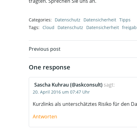
trag­ten. Spre­chen Sie uns an.
Categories:
Datenschutz
Datensicherheit
Tipps
Tags:
Cloud
Datenschutz
Datensicherheit
freigab
Post
Previous post
navigation
One response
Sascha Kuhrau (@askconsult)
sagt:
20. April 2016 um 07:47 Uhr
Kurz­links als unter­schätz­tes Risi­ko für den 
Antworten