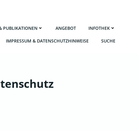
 & PUBLIKATIONEN
ANGE­BOT
INFO­THEK
IMPRES­SUM & DATENSCHUTZHINWEISE
SUCHE
atenschutz