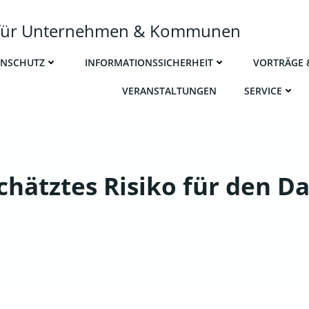
r für Unternehmen & Kommunen
N­SCHUTZ
INFOR­MA­TI­ONS­SI­CHER­HEIT
VOR­TRÄ­GE
VER­AN­STAL­TUN­GEN
SER­VICE
schätztes Risiko für den D