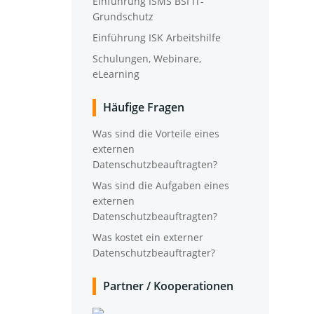
Ein­füh­rung ISMS BSI IT-
Grundschutz
Ein­füh­rung ISK Arbeitshilfe
Schu­lun­gen, Web­i­na­re,
eLearning
Häu­fi­ge Fragen
Was sind die Vor­tei­le eines
exter­nen
Datenschutzbeauftragten?
Was sind die Auf­ga­ben eines
exter­nen
Datenschutzbeauftragten?
Was kos­tet ein exter­ner
Datenschutzbeauftragter?
Part­ner /​ Koope­ra­tio­nen