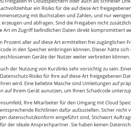
s zu Frei­ga­ben in Cloud­spei­chern oder auch als schnel­ler Lin
nach­voll­zieh­bar ein Risi­ko für die auf die­se Art frei­ge­ge­be­
sam­men­set­zung mit Buch­sta­ben und Zah­len, und nur weni­gen
ert erzeu­gen und abfra­gen. Sind die Frei­ga­ben nicht zusätz­lic
 Art im Zugriff befind­li­chen Daten direkt kom­pro­mit­tiert 
en Pro­zent aller auf die­se Art ermit­tel­ten frei zugäng­li­chen F
code in den Spei­cher ein­brin­gen kön­nen. Die­ser hät­te sich 
ge­schlos­se­nen Gerä­te der Nut­zer wei­ter ver­brei­ten können.
uch der Nut­zung von Kurz­links sehr vor­sich­tig zu sein. Einer
 Daten­schutz-Risi­ko für Ihre auf die­se Art frei­ge­ge­be­nen D
füh­ren wird. Eine belieb­te Masche sind Umlei­tun­gen auf prä­pa
el­len auf Ihrem Gerät aunut­zen, um Ihnen Schad­code unterzu
ns­um­feld, Ihre Mit­ar­bei­ter für den Umgang mit Cloud Spei­
ent­spre­chen­de Richt­li­ni­en dafür auf­zu­stel­len. Sicher nicht 
en daten­schutz­kon­form ein­ge­führt sind, Stich­wort Auf­trag­
ier­für der idea­le Ansprech­part­ner. Sie haben kei­nen Daten­sch