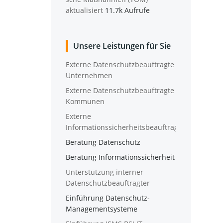
aktualisiert
11.7k Aufrufe
Unse­re Leis­tun­gen für Sie
Exter­ne Daten­schutz­be­auf­trag­te
Unternehmen
Exter­ne Daten­schutz­be­auf­trag­te
Kommunen
Exter­ne
Informationssicherheitsbeauftragte
Bera­tung Datenschutz
Bera­tung Informationssicherheit
Unter­stüt­zung inter­ner
Datenschutzbeauftragter
Ein­füh­rung Datenschutz-
Managementsysteme