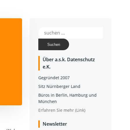
Suchen
nach:
Über a.s.k. Daten­schutz
e.K.
Gegrün­det 2007
Sitz Nürn­ber­ger Land
Büros in Ber­lin, Ham­burg und
München
Erfah­ren Sie mehr (Link)
News­let­ter