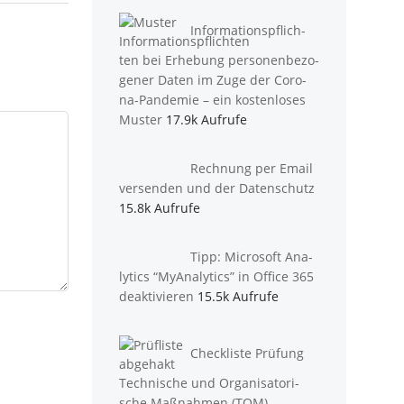
Infor­ma­ti­ons­pflich­
ten bei Erhe­bung per­so­nen­be­zo­
ge­ner Daten im Zuge der Coro­
na-Pan­de­mie – ein kos­ten­lo­ses
Muster
17.9k Aufrufe
Rech­nung per Email
ver­sen­den und der Datenschutz
15.8k Aufrufe
Tipp: Micro­soft Ana­
ly­tics “MyAna­ly­tics” in Office 365
deaktivieren
15.5k Aufrufe
Check­lis­te Prü­fung
Tech­ni­sche und Orga­ni­sa­to­ri­
sche Maß­nah­men (TOM)