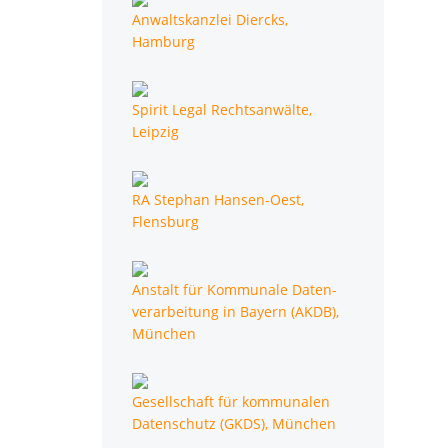
Anwalts­kanz­lei Diercks,
Hamburg
Spi­rit Legal Rechts­an­wäl­te,
Leipzig
RA Ste­phan Han­sen-Oest,
Flensburg
Anstalt für Kom­mu­na­le Daten­
ver­ar­bei­tung in Bay­ern (AKDB),
München
Gesell­schaft für kom­mu­na­len
Daten­schutz (GKDS), München