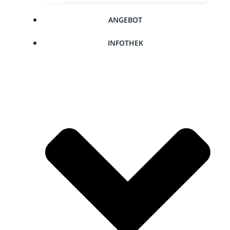
ANGE­BOT
INFO­THEK