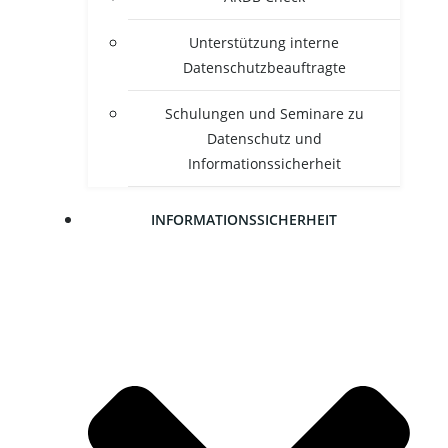
Unter­stüt­zung inter­ne
Datenschutzbeauftragte
Schu­lun­gen und Semi­na­re zu
Daten­schutz und
Informationssicherheit
INFOR­MA­TI­ONS­SI­CHER­HEIT