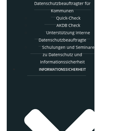
Daten­schutz­be­auf­trag­ter für
Kommunen
Quick-Check
AKDB Check
Unter­stüt­zung inter­ne
Datenschutzbeauftragte
Schu­lun­gen und Semi­na­re
zu Daten­schutz und
Informationssicherheit
INFOR­MA­TI­ONS­SI­CHER­HEIT