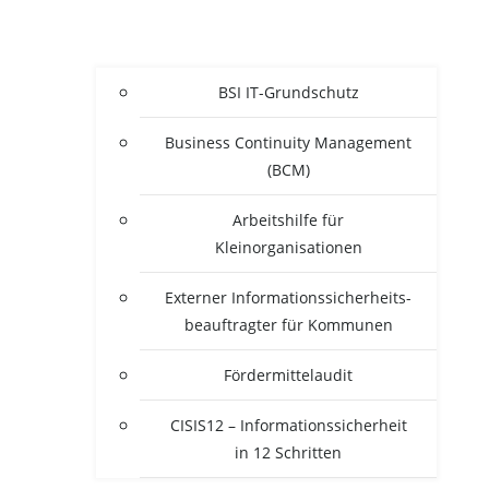
BSI IT-Grun­d­­schutz
Busi­ness Con­ti­nui­ty Manage­ment
(BCM)
Arbeits­hil­fe für
Kleinorganisationen
Exter­ner Infor­ma­ti­ons­si­cher­heits­
be­auf­trag­ter für Kommunen
För­der­mit­tel­au­dit
CISIS12 – Infor­ma­ti­ons­si­cher­heit
in 12 Schritten