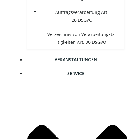
Auf­trags­ver­ar­bei­tung Art.
28 DSGVO
Ver­zeich­nis von Ver­ar­bei­tungs­tä­
tig­kei­ten Art. 30 DSGVO
VER­AN­STAL­TUN­GEN
SER­VICE