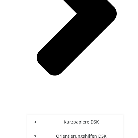
Kurz­pa­pie­re DSK
Ori­en­tie­rungs­hil­fen DSK