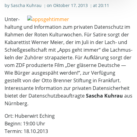
by
Sascha Kuhrau
on
Oktober 17, 2013
at
20:11
|
|
Unter­
hal­tung und Infor­ma­ti­on zum pri­va­ten Daten­schutz im
Rah­men der Roten Kul­tur­wo­chen. Für Sati­re sorgt der
Kaba­ret­tist Wer­ner Mei­er, der im Juli in der Lach- und
Schieß­ge­sell­schaft mit „Apps geht immer“ die Lach­mus­
keln der Zuhö­rer stra­pa­zier­te. Für Auf­klä­rung sorgt der
vom ZDF pro­du­zier­te Film „Der glä­ser­ne Deut­sche —
Wie Bür­ger aus­ge­späht wer­den!“, zur Ver­fü­gung
gestellt von der Otto Bren­ner Stif­tung in Frank­furt.
Inter­es­san­te Infor­ma­ti­on zur pri­va­ten Daten­si­cher­heit
bie­tet der Daten­schutz­be­auf­trag­te
Sascha Kuhr­au
aus
Nürnberg.
Ort: Huber­wirt Eching
Beginn: 19:00 Uhr
Ter­min: 18.10.2013