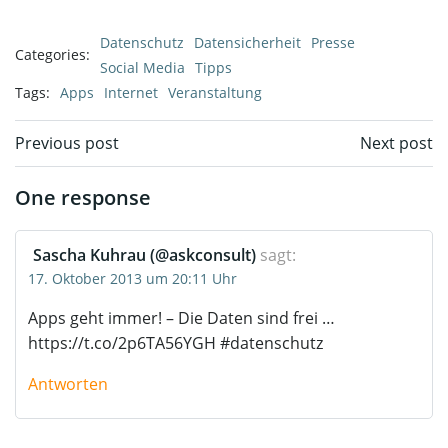
Datenschutz
Datensicherheit
Presse
Categories:
Social Media
Tipps
Tags:
Apps
Internet
Veranstaltung
Post
Post
Previous post
Next post
navigation
navigation
One response
Sascha Kuhrau (@askconsult)
sagt:
17. Oktober 2013 um 20:11 Uhr
Apps geht immer! – Die Daten sind frei …
https://t.co/2p6TA56YGH
#daten­schutz
Antworten