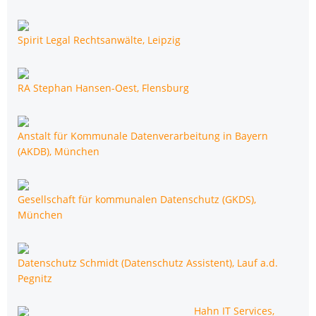
Spi­rit Legal Rechts­an­wäl­te, Leipzig
RA Ste­phan Han­sen-Oest, Flensburg
Anstalt für Kom­mu­na­le Daten­ver­ar­bei­tung in Bay­ern
(AKDB), München
Gesell­schaft für kom­mu­na­len Daten­schutz (GKDS),
München
Daten­schutz Schmidt (Daten­schutz Assis­tent), Lauf a.d.
Pegnitz
Hahn IT Ser­vices,