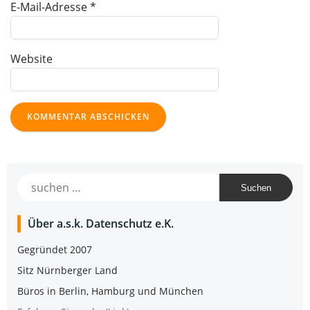
E-Mail-Adresse
*
Website
Suchen
nach:
Über a.s.k. Daten­schutz e.K.
Gegrün­det 2007
Sitz Nürn­ber­ger Land
Büros in Ber­lin, Ham­burg und München