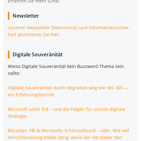
Erfah­ren Sie mehr (Link)
News­let­ter
Unse­ren News­let­ter Daten­schutz und Infor­ma­ti­ons­si­cher­
heit abon­nie­ren Sie hier.
Digi­ta­le Souveränität
Wie­so Digi­ta­le Sou­ve­rä­ni­tät kein Buz­zword-The­ma sein
sollte:
Digi­ta­le Sou­ve­rä­ni­tät durch Migra­ti­on weg von MS 365 —
ein Erfahrungsbericht
Micro­soft unter Eid – und die Fol­gen für unse­re digi­ta­le
Strategie
Bit­Lo­cker, FBI & Micro­softs Schlüs­sel­bund – oder: Wie viel
Ver­schlüs­se­lung bleibt übrig, wenn der Her­stel­ler den