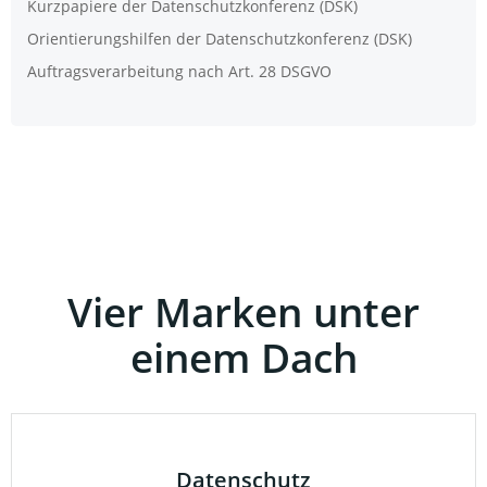
Kurz­pa­pie­re der Daten­schutz­kon­fe­renz (DSK)
Ori­en­tie­rungs­hil­fen der Daten­schutz­kon­fe­renz (DSK)
Auf­trags­ver­ar­bei­tung nach Art. 28 DSGVO
Vier Marken unter
einem Dach
Datenschutz