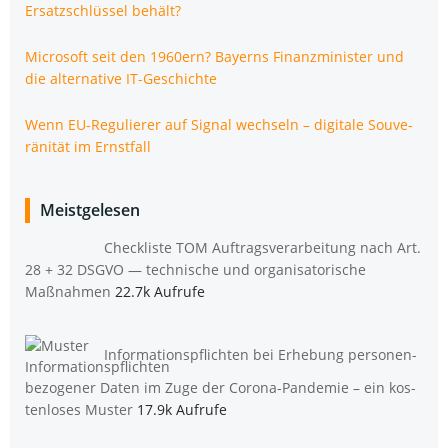
Ersatz­schlüs­sel behält?
Micro­soft seit den 1960ern? Bay­erns Finanz­mi­nis­ter und
die alter­na­ti­ve IT-Geschichte
Wenn EU-Regu­lie­rer auf Signal wech­seln – digi­ta­le Sou­ve­
rä­ni­tät im Ernstfall
Meistgelesen
Check­lis­te TOM Auf­trags­ver­ar­bei­tung nach Art.
28 + 32 DSGVO — tech­ni­sche und orga­ni­sa­to­ri­sche
Maßnahmen
22.7k Aufrufe
Infor­ma­ti­ons­pflich­ten bei Erhe­bung per­so­nen­
be­zo­ge­ner Daten im Zuge der Coro­na-Pan­de­mie – ein kos­
ten­lo­ses Muster
17.9k Aufrufe