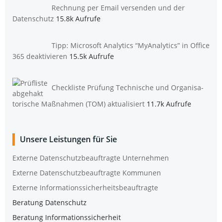
Rech­nung per Email ver­sen­den und der
Datenschutz
15.8k Aufrufe
Tipp: Micro­soft Ana­ly­tics “MyAna­ly­tics” in Office
365 deaktivieren
15.5k Aufrufe
Check­lis­te Prü­fung Tech­ni­sche und Orga­ni­sa­
to­ri­sche Maß­nah­men (TOM) aktualisiert
11.7k Aufrufe
Unse­re Leis­tun­gen für Sie
Exter­ne Daten­schutz­be­auf­trag­te Unternehmen
Exter­ne Daten­schutz­be­auf­trag­te Kommunen
Exter­ne Informationssicherheitsbeauftragte
Bera­tung Datenschutz
Bera­tung Informationssicherheit