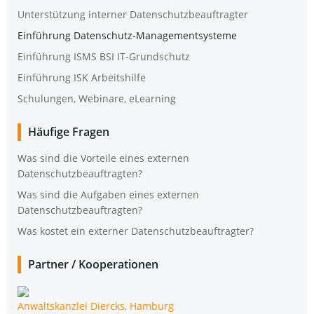
Unter­stüt­zung inter­ner Datenschutzbeauftragter
Ein­füh­rung Datenschutz-Managementsysteme
Ein­füh­rung ISMS BSI IT-Grundschutz
Ein­füh­rung ISK Arbeitshilfe
Schu­lun­gen, Web­i­na­re, eLearning
Häu­fi­ge Fragen
Was sind die Vor­tei­le eines exter­nen
Datenschutzbeauftragten?
Was sind die Auf­ga­ben eines exter­nen
Datenschutzbeauftragten?
Was kos­tet ein exter­ner Datenschutzbeauftragter?
Part­ner /​ Koope­ra­tio­nen
Anwalts­kanz­lei Diercks, Hamburg