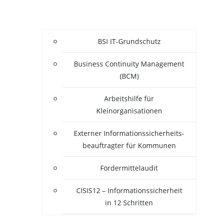
BSI IT-Grun­d­­schutz
Busi­ness Con­ti­nui­ty Manage­ment
(BCM)
Arbeits­hil­fe für
Kleinorganisationen
Exter­ner Infor­ma­ti­ons­si­cher­heits­
be­auf­trag­ter für Kommunen
För­der­mit­tel­au­dit
CISIS12 – Infor­ma­ti­ons­si­cher­heit
in 12 Schritten