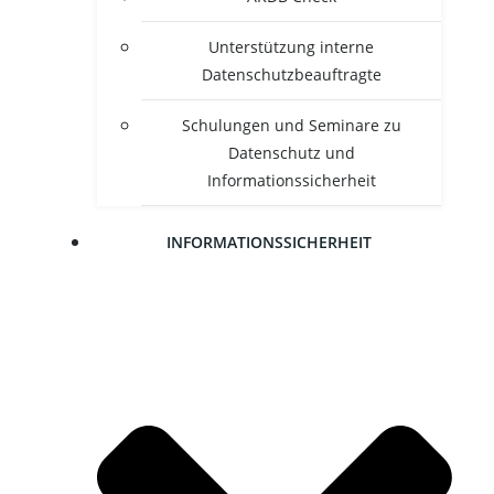
Unter­stüt­zung inter­ne
Datenschutzbeauftragte
Schu­lun­gen und Semi­na­re zu
Daten­schutz und
Informationssicherheit
INFOR­MA­TI­ONS­SI­CHER­HEIT