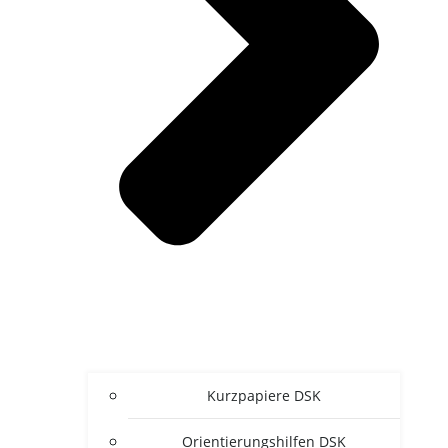
Kurz­pa­pie­re DSK
Ori­en­tie­rungs­hil­fen DSK