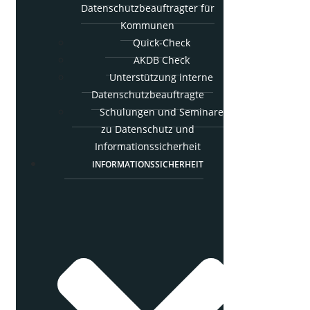
Daten­schutz­be­auf­trag­ter für
Kommunen
Quick-Check
AKDB Check
Unter­stüt­zung inter­ne
Datenschutzbeauftragte
Schu­lun­gen und Semi­na­re
zu Daten­schutz und
Informationssicherheit
INFOR­MA­TI­ONS­SI­CHER­HEIT