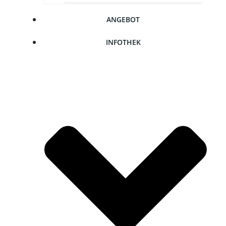
ANGE­BOT
INFO­THEK