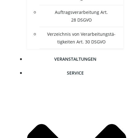
Auf­trags­ver­ar­bei­tung Art.
28 DSGVO
Ver­zeich­nis von Ver­ar­bei­tungs­tä­
tig­kei­ten Art. 30 DSGVO
VER­AN­STAL­TUN­GEN
SER­VICE