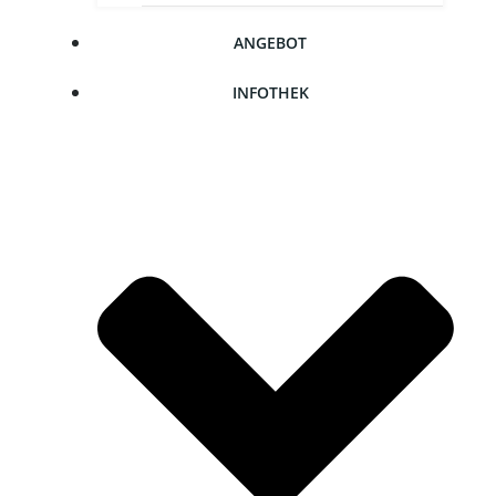
ANGE­BOT
INFO­THEK