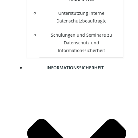
Unter­stüt­zung inter­ne
Datenschutzbeauftragte
Schu­lun­gen und Semi­na­re zu
Daten­schutz und
Informationssicherheit
INFOR­MA­TI­ONS­SI­CHER­HEIT