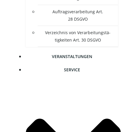
Auf­trags­ver­ar­bei­tung Art.
28 DSGVO
Ver­zeich­nis von Ver­ar­bei­tungs­tä­
tig­kei­ten Art. 30 DSGVO
VER­AN­STAL­TUN­GEN
SER­VICE