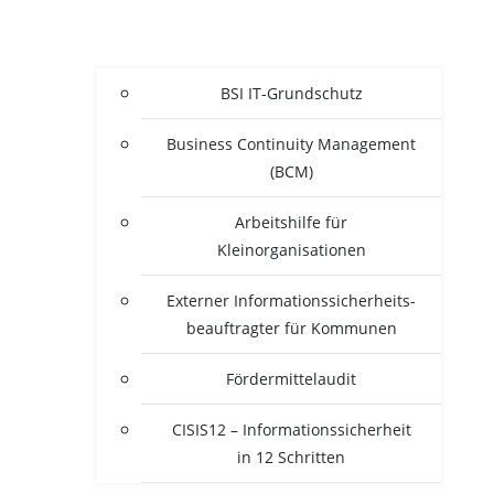
BSI IT-Grun­d­­schutz
Busi­ness Con­ti­nui­ty Manage­ment
(BCM)
Arbeits­hil­fe für
Kleinorganisationen
Exter­ner Infor­ma­ti­ons­si­cher­heits­
be­auf­trag­ter für Kommunen
För­der­mit­tel­au­dit
CISIS12 – Infor­ma­ti­ons­si­cher­heit
in 12 Schritten