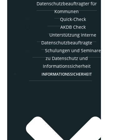
Daten­schutz­be­auf­trag­ter für
Kommunen
Quick-Check
AKDB Check
Unter­stüt­zung inter­ne
Datenschutzbeauftragte
Schu­lun­gen und Semi­na­re
zu Daten­schutz und
Informationssicherheit
INFOR­MA­TI­ONS­SI­CHER­HEIT