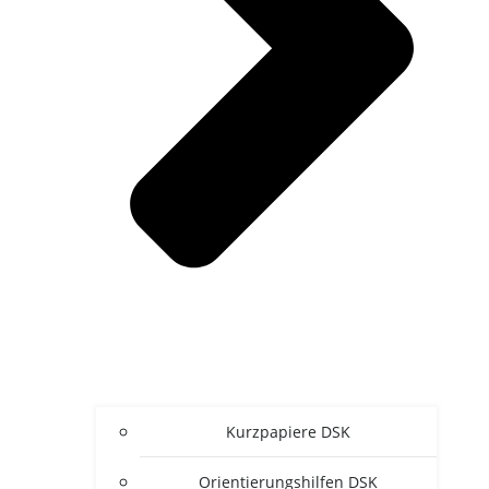
Kurz­pa­pie­re DSK
Ori­en­tie­rungs­hil­fen DSK