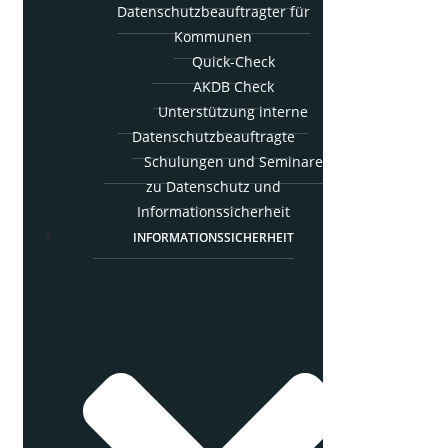
Daten­schutz­be­auf­trag­ter für
Kommunen
Quick-Check
AKDB Check
Unter­stüt­zung inter­ne
Datenschutzbeauftragte
Schu­lun­gen und Semi­na­re
zu Daten­schutz und
Informationssicherheit
INFOR­MA­TI­ONS­SI­CHER­HEIT