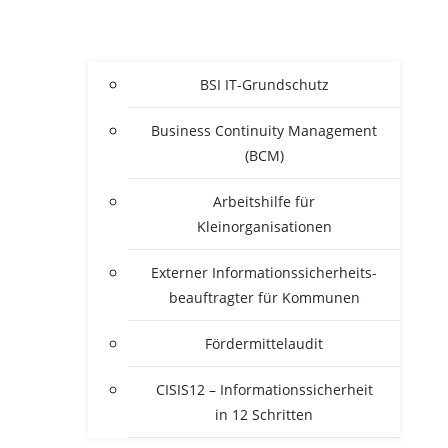
BSI IT-Grun­d­­schutz
Busi­ness Con­ti­nui­ty Manage­ment
(BCM)
Arbeits­hil­fe für
Kleinorganisationen
Exter­ner Infor­ma­ti­ons­si­cher­heits­
be­auf­trag­ter für Kommunen
För­der­mit­tel­au­dit
CISIS12 – Infor­ma­ti­ons­si­cher­heit
in 12 Schritten