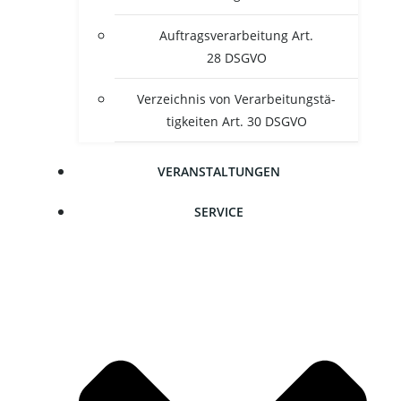
Auf­trags­ver­ar­bei­tung Art.
28 DSGVO
Ver­zeich­nis von Ver­ar­bei­tungs­tä­
tig­kei­ten Art. 30 DSGVO
VER­AN­STAL­TUN­GEN
SER­VICE