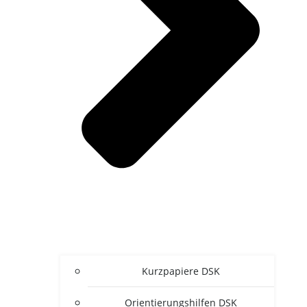
Kurz­pa­pie­re DSK
Ori­en­tie­rungs­hil­fen DSK