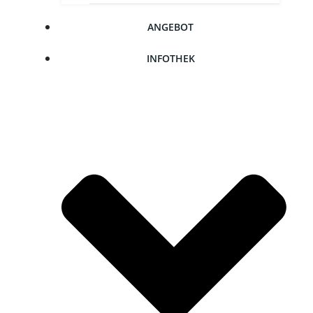
ANGE­BOT
INFO­THEK