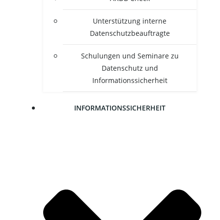
Unter­stüt­zung inter­ne
Datenschutzbeauftragte
Schu­lun­gen und Semi­na­re zu
Daten­schutz und
Informationssicherheit
INFOR­MA­TI­ONS­SI­CHER­HEIT