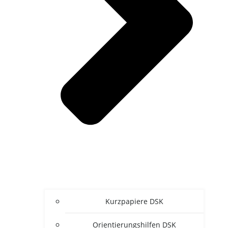
Kurz­pa­pie­re DSK
Ori­en­tie­rungs­hil­fen DSK