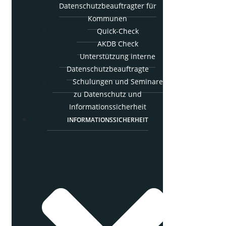
Daten­schutz­be­auf­trag­ter für
Kommunen
Quick-Check
AKDB Check
Unter­stüt­zung inter­ne
Datenschutzbeauftragte
Schu­lun­gen und Semi­na­re
zu Daten­schutz und
Informationssicherheit
INFOR­MA­TI­ONS­SI­CHER­HEIT