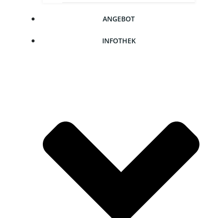
ANGE­BOT
INFO­THEK