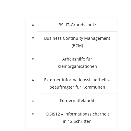
BSI IT-Grun­d­­schutz
Busi­ness Con­ti­nui­ty Manage­ment
(BCM)
Arbeits­hil­fe für
Kleinorganisationen
Exter­ner Infor­ma­ti­ons­si­cher­heits­
be­auf­trag­ter für Kommunen
För­der­mit­tel­au­dit
CISIS12 – Infor­ma­ti­ons­si­cher­heit
in 12 Schritten