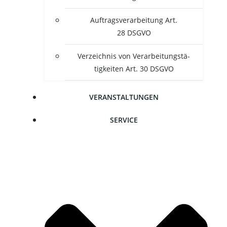
Auf­trags­ver­ar­bei­tung Art.
28 DSGVO
Ver­zeich­nis von Ver­ar­bei­tungs­tä­
tig­kei­ten Art. 30 DSGVO
VER­AN­STAL­TUN­GEN
SER­VICE