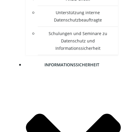
Unter­stüt­zung inter­ne
Datenschutzbeauftragte
Schu­lun­gen und Semi­na­re zu
Daten­schutz und
Informationssicherheit
INFOR­MA­TI­ONS­SI­CHER­HEIT