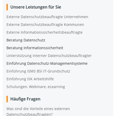
Unse­re Leis­tun­gen für Sie
Exter­ne Daten­schutz­be­auf­trag­te Unternehmen
Exter­ne Daten­schutz­be­auf­trag­te Kommunen
Exter­ne Informationssicherheitsbeauftragte
Bera­tung Datenschutz
Bera­tung Informationssicherheit
Unter­stüt­zung inter­ner Datenschutzbeauftragter
Ein­füh­rung Datenschutz-Managementsysteme
Ein­füh­rung ISMS BSI IT-Grundschutz
Ein­füh­rung ISK Arbeitshilfe
Schu­lun­gen, Web­i­na­re, eLearning
Häu­fi­ge Fragen
Was sind die Vor­tei­le eines exter­nen
Datenschutzbeauftragten?