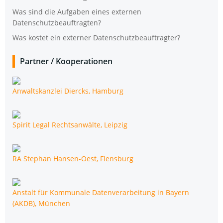
Was sind die Auf­ga­ben eines exter­nen
Datenschutzbeauftragten?
Was kos­tet ein exter­ner Datenschutzbeauftragter?
Part­ner /​ Koope­ra­tio­nen
Anwalts­kanz­lei Diercks, Hamburg
Spi­rit Legal Rechts­an­wäl­te, Leipzig
RA Ste­phan Han­sen-Oest, Flensburg
Anstalt für Kom­mu­na­le Daten­ver­ar­bei­tung in Bay­ern
(AKDB), München