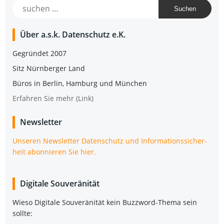
Suchen
nach:
Über a.s.k. Daten­schutz e.K.
Gegrün­det 2007
Sitz Nürn­ber­ger Land
Büros in Ber­lin, Ham­burg und München
Erfah­ren Sie mehr (Link)
News­let­ter
Unse­ren News­let­ter Daten­schutz und Infor­ma­ti­ons­si­cher­
heit abon­nie­ren Sie hier.
Digi­ta­le Souveränität
Wie­so Digi­ta­le Sou­ve­rä­ni­tät kein Buz­zword-The­ma sein
sollte: