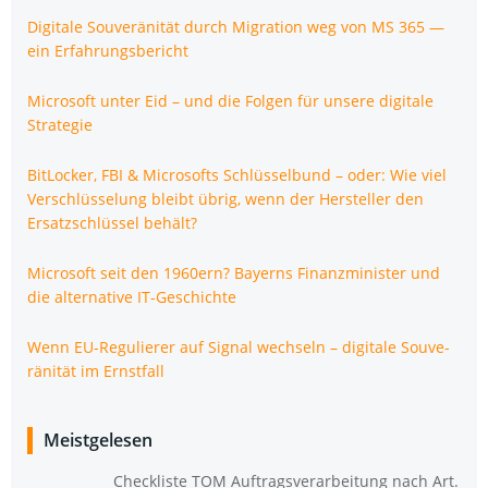
Digi­ta­le Sou­ve­rä­ni­tät durch Migra­ti­on weg von MS 365 —
ein Erfahrungsbericht
Micro­soft unter Eid – und die Fol­gen für unse­re digi­ta­le
Strategie
Bit­Lo­cker, FBI & Micro­softs Schlüs­sel­bund – oder: Wie viel
Ver­schlüs­se­lung bleibt übrig, wenn der Her­stel­ler den
Ersatz­schlüs­sel behält?
Micro­soft seit den 1960ern? Bay­erns Finanz­mi­nis­ter und
die alter­na­ti­ve IT-Geschichte
Wenn EU-Regu­lie­rer auf Signal wech­seln – digi­ta­le Sou­ve­
rä­ni­tät im Ernstfall
Meistgelesen
Check­lis­te TOM Auf­trags­ver­ar­bei­tung nach Art.