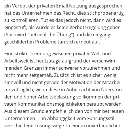
ein Ver­bot der pri­va­ten Email Nut­zung aus­ge­spro­chen,
hat das Unter­neh­men das Recht, dies stich­pro­ben­ar­tig
zu kon­trol­lie­ren. Tut es das jedoch nicht, dann wird es
ein­ge­stuft, als wür­de es kei­ne Ver­bots­re­ge­lung geben
(Stich­wort “betrieb­li­che Übung”) und die ein­gangs
geschil­der­ten Pro­ble­me tun sich erneut auf.
Eine strik­te Tren­nung zwi­schen pri­va­ter Welt und
Arbeits­welt ist heut­zu­ta­ge auf­grund der ver­schwim­
men­den Gren­zen immer schwe­rer vor­zu­neh­men und
nicht mehr zeit­ge­mäß. Zusätz­lich ist es sicher wenig
sinn­voll und nicht gera­de der Moti­va­ti­on der Mit­ar­bei­
ter zuträg­lich, wenn die­se in Anbe­tracht von Über­stun­
den und hoher Arbeits­be­las­tung voll­kom­men der pri­
va­ten Kom­mu­ni­ka­ti­ons­mög­lich­kei­ten beraubt wer­den.
Aus die­sem Grund emp­feh­le ich den von mir betreu­ten
Unter­neh­men — in Abhän­gig­keit vom Füh­rungs­stil —
ver­schie­de­ne Lösungs­we­ge. In einem unver­bind­li­chen