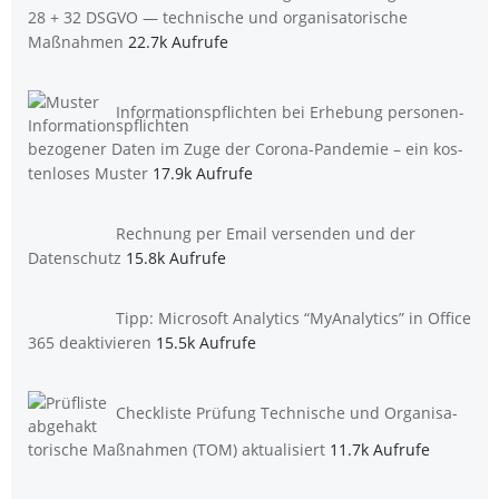
28 + 32 DSGVO — tech­ni­sche und orga­ni­sa­to­ri­sche
Maßnahmen
22.7k Aufrufe
Infor­ma­ti­ons­pflich­ten bei Erhe­bung per­so­nen­
be­zo­ge­ner Daten im Zuge der Coro­na-Pan­de­mie – ein kos­
ten­lo­ses Muster
17.9k Aufrufe
Rech­nung per Email ver­sen­den und der
Datenschutz
15.8k Aufrufe
Tipp: Micro­soft Ana­ly­tics “MyAna­ly­tics” in Office
365 deaktivieren
15.5k Aufrufe
Check­lis­te Prü­fung Tech­ni­sche und Orga­ni­sa­
to­ri­sche Maß­nah­men (TOM) aktualisiert
11.7k Aufrufe