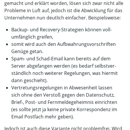
gemacht und erklärt wor­den, lösen sich zwar nicht alle
Pro­ble­me in Luft auf, jedoch ist die Abwick­lung für das
Unter­neh­men nun deut­lich ein­fa­cher. Beispielsweise:
Back­up- und Reco­very-Stra­te­gien kön­nen voll­
um­fäng­lich greifen,
somit wird auch den Auf­b­wah­rungs­vor­schrif­ten
Genü­ge getan.
Spam- und Schad-Email kann bereits auf dem
Ser­ver abge­fan­gen wer­den (es bedarf selbst­ver­
ständ­lich noch wei­te­rer Rege­lun­gen, was hier­mit
dann geschieht).
Ver­tre­tungs­re­ge­lun­gen in Abwe­sen­heit las­sen
sich ohne den Ver­stoß gegen den Daten­schutz,
Brief‑, Post- und Fern­mel­de­ge­heim­nis ein­rich­ten
(es soll­te jetzt ja kei­ne pri­va­te Kor­re­spon­denz im
Email Post­fach mehr geben).
Jedoch ist auch die­se Vari­an­te nicht pro­blem­frei. Wird