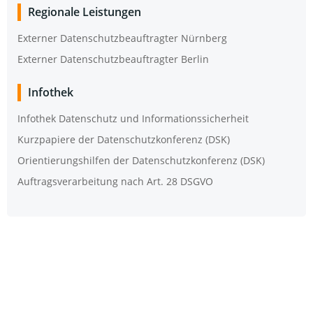
Regio­na­le Leistungen
Exter­ner Daten­schutz­be­auf­trag­ter Nürnberg
Exter­ner Daten­schutz­be­auf­trag­ter Berlin
Info­thek
Info­thek Daten­schutz und Informationssicherheit
Kurz­pa­pie­re der Daten­schutz­kon­fe­renz (DSK)
Ori­en­tie­rungs­hil­fen der Daten­schutz­kon­fe­renz (DSK)
Auf­trags­ver­ar­bei­tung nach Art. 28 DSGVO