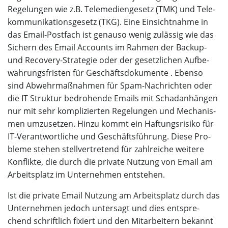
Rege­lun­gen wie z.B. Tele­me­di­en­ge­setz (TMK) und Tele­
kom­mu­ni­ka­ti­ons­ge­setz (TKG). Eine Ein­sicht­nah­me in
das Email-Post­fach ist genau­so wenig zuläs­sig wie das
Sichern des Email Accounts im Rah­men der Back­up-
und Reco­very-Stra­te­gie oder der gesetz­li­chen Auf­be­
wah­rungs­fris­ten für Geschäfts­do­ku­men­te . Eben­so
sind Abwehr­maß­nah­men für Spam-Nach­rich­ten oder
die IT Struk­tur bedro­hen­de Emails mit Schad­an­hän­gen
nur mit sehr kom­pli­zier­ten Rege­lun­gen und Mecha­nis­
men umzu­set­zen. Hin­zu kommt ein Haf­tungs­ri­si­ko für
IT-Ver­ant­wort­li­che und Geschäfts­füh­rung. Die­se Pro­
ble­me ste­hen stell­ver­tre­tend für zahl­rei­che wei­te­re
Kon­flik­te, die durch die pri­va­te Nut­zung von Email am
Arbeits­platz im Unter­neh­men entstehen.
Ist die pri­va­te Email Nut­zung am Arbeits­platz durch das
Unter­neh­men jedoch unter­sagt und dies ent­spre­
chend schrift­lich fixiert und den Mit­ar­bei­tern bekannt