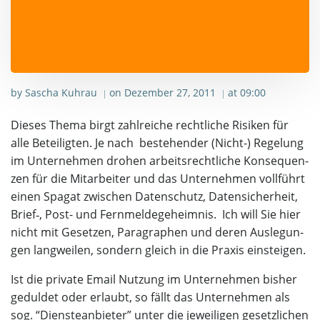
by
Sascha Kuhrau
on
Dezember 27, 2011
at
09:00
|
|
Die­ses The­ma birgt zahl­rei­che recht­li­che Risi­ken für
alle Betei­lig­ten. Je nach bestehen­der (Nicht-) Rege­lung
im Unter­neh­men dro­hen arbeits­recht­li­che Kon­se­quen­
zen für die Mit­ar­bei­ter und das Unter­neh­men voll­führt
einen Spa­gat zwi­schen Daten­schutz, Daten­si­cher­heit,
Brief‑, Post- und Fern­mel­de­ge­heim­nis. Ich will Sie hier
nicht mit Geset­zen, Para­gra­phen und deren Aus­le­gun­
gen lang­wei­len, son­dern gleich in die Pra­xis einsteigen.
Ist die pri­va­te Email Nut­zung im Unter­neh­men bis­her
gedul­det oder erlaubt, so fällt das Unter­neh­men als
sog. “Diens­te­an­bie­ter” unter die jewei­li­gen gesetz­li­chen