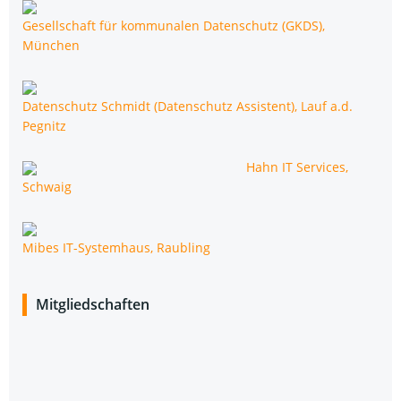
Gesell­schaft für kom­mu­na­len Daten­schutz (GKDS),
München
Daten­schutz Schmidt (Daten­schutz Assis­tent), Lauf a.d.
Pegnitz
Hahn IT Ser­vices,
Schwaig
Mibes IT-Sys­tem­haus, Raubling
Mit­glied­schaf­ten