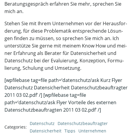
Bera­tungs­ge­spräch erfah­ren Sie mehr,
spre­chen Sie
mich an
.
Ste­hen Sie mit Ihrem Unter­neh­men vor der Her­aus­for­
de­rung, für die­se Pro­ble­ma­tik ent­spre­chen­de Lösun­
gen fin­den zu müs­sen, so
spre­chen Sie mich an.
Ich
unter­stüt­ze Sie ger­ne mit mei­nem Know How und mei­
ner Erfah­rung als Bera­ter für Daten­si­cher­heit und
Daten­schutz bei der Eva­lu­ie­rung, Kon­zep­ti­on, For­mu­
lie­rung, Schu­lung und Umsetzung.
[wpfi­le­ba­se tag=file path=‘datenschutz/ask Kurz Fly­er
Daten­schutz Daten­si­cher­heit Daten­schutz­be­auf­trag­ter
2011 03 02.pdf’ /​] [wpfi­le­ba­se tag=file
path=‘datenschutz/ask Fly­er Vor­tei­le des exter­nen
Daten­schutz­be­auf­trag­ten 2011 03 02.pdf’ /​]
Datenschutz
Datenschutzbeauftragter
Categories:
Datensicherheit
Tipps
Unternehmen