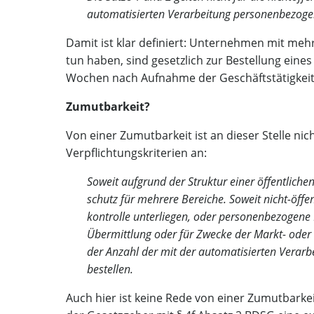
auto­ma­ti­sier­ten Ver­ar­bei­tung per­so­nen­be­zo
Damit ist klar defi­niert: Unter­neh­men mit mehr 
tun haben, sind gesetz­lich zur Bestel­lung eines 
Wochen nach Auf­nah­me der Geschäftstätigkeit
Zumut­bar­keit?
Von einer Zumut­bar­keit ist an die­ser Stel­le ni
Ver­pflich­tungs­kri­te­ri­en an:
Soweit auf­grund der Struk­tur einer öffent­li­chen
schutz für meh­re­re Berei­che. Soweit nicht-öffent­
kon­trol­le unter­lie­gen, oder per­so­nen­be­zo­g
Über­mitt­lung oder für Zwe­cke der Markt- oder M
der Anzahl der mit der auto­ma­ti­sier­ten Ver­ar­
bestellen.
Auch hier ist kei­ne Rede von einer Zumut­bar­keit 