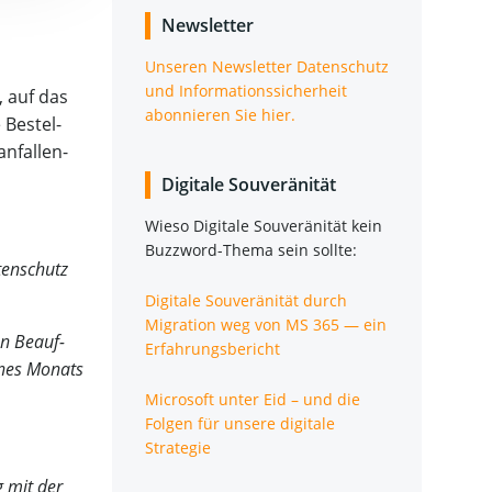
News­let­ter
Unse­ren News­let­ter Daten­schutz
und Infor­ma­ti­ons­si­cher­heit
, auf das
abon­nie­ren Sie hier.
 Bestel­
nfal­len­
Digi­ta­le Souveränität
Wie­so Digi­ta­le Sou­ve­rä­ni­tät kein
Buz­zword-The­ma sein sollte:
ten­schutz
Digi­ta­le Sou­ve­rä­ni­tät durch
Migra­ti­on weg von MS 365 — ein
nen Beauf­
Erfahrungsbericht
 eines Monats
Micro­soft unter Eid – und die
Fol­gen für unse­re digi­ta­le
Strategie
ig mit der