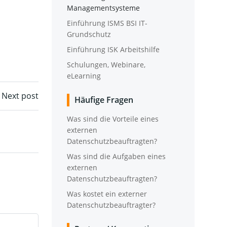
Managementsysteme
Ein­füh­rung ISMS BSI IT-
Grundschutz
Ein­füh­rung ISK Arbeitshilfe
Schu­lun­gen, Web­i­na­re,
eLearning
Next post
Häu­fi­ge Fragen
Was sind die Vor­tei­le eines
exter­nen
Datenschutzbeauftragten?
Was sind die Auf­ga­ben eines
exter­nen
Datenschutzbeauftragten?
Was kos­tet ein exter­ner
Datenschutzbeauftragter?