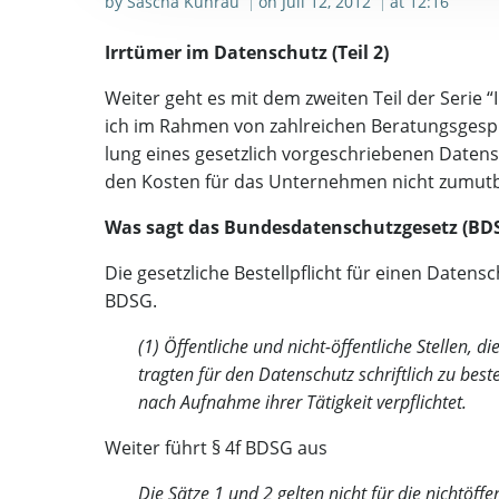
by
Sascha Kuhrau
on
Juli 12, 2012
at
12:16
|
|
Irr­tü­mer im Daten­schutz (Teil 2)
Wei­ter geht es mit dem zwei­ten Teil der Serie “I
ich im Rah­men von zahl­rei­chen Bera­tungs­ge­sp
lung eines gesetz­lich vor­ge­schrie­be­nen Daten­s
den Kos­ten für das Unter­neh­men nicht zumut­b
Was sagt das Bun­des­da­ten­schutz­ge­setz (B
Die gesetz­li­che Bestell­pflicht für einen Daten­sc
BDSG.
(1) Öffent­li­che und nicht-öffent­li­che Stel­len, d
trag­ten für den Daten­schutz schrift­lich zu beste
nach Auf­nah­me ihrer Tätig­keit verpflichtet.
Wei­ter führt § 4f BDSG aus
Die Sät­ze 1 und 2 gel­ten nicht für die nicht­öf­f