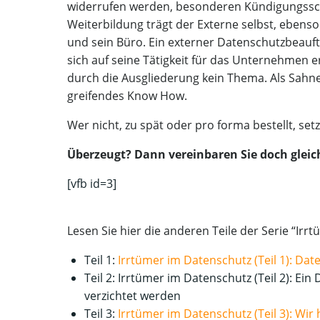
wider­ru­fen wer­den, beson­de­ren Kün­di­gungs­s
Wei­ter­bil­dung trägt der Exter­ne selbst, eben­so 
und sein Büro. Ein exter­ner Daten­schutz­be­auf­tr
sich auf sei­ne Tätig­keit für das Unter­neh­men erst
durch die Aus­glie­de­rung kein The­ma. Als Sah­
grei­fen­des Know How.
Wer nicht, zu spät oder pro for­ma bestellt, set
Über­zeugt? Dann ver­ein­ba­ren Sie doch gleic
[vfb id=3]
Lesen Sie hier die ande­ren Tei­le der Serie “Irr
Teil 1:
Irr­tü­mer im Daten­schutz (Teil 1): Da
Teil 2: Irr­tü­mer im Daten­schutz (Teil 2): Ein
ver­zich­tet werden
Teil 3:
Irr­tü­mer im Daten­schutz (Teil 3): W