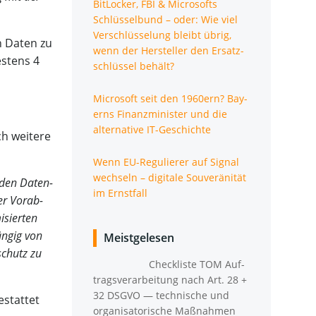
Bit­Lo­cker, FBI & Micro­softs
Schlüs­sel­bund – oder: Wie viel
Ver­schlüs­se­lung bleibt übrig,
en Daten zu
wenn der Her­stel­ler den Ersatz­
es­tens 4
schlüs­sel behält?
Micro­soft seit den 1960ern? Bay­
erns Finanz­mi­nis­ter und die
alter­na­ti­ve IT-Geschichte
h wei­te­re
Wenn EU-Regu­lie­rer auf Signal
wech­seln – digi­ta­le Sou­ve­rä­ni­tät
r den Daten­
im Ernstfall
er Vor­ab­
­sier­ten
än­gig von
Meistgelesen
­schutz zu
Check­lis­te TOM Auf­
trags­ver­ar­bei­tung nach Art. 28 +
32 DSGVO — tech­ni­sche und
estat­tet
orga­ni­sa­to­ri­sche Maßnahmen