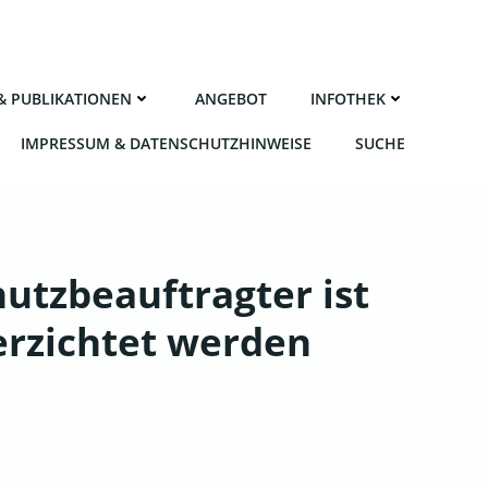
 & PUBLIKATIONEN
ANGE­BOT
INFO­THEK
IMPRES­SUM & DATENSCHUTZHINWEISE
SUCHE
hutzbeauftragter ist
erzichtet werden