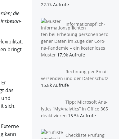
22.7k Aufrufe
r­den; die
ins­be­son­
Infor­ma­ti­ons­pflich­
ten bei Erhe­bung per­so­nen­be­zo­
i­bi­li­tät,
ge­ner Daten im Zuge der Coro­
na-Pan­de­mie – ein kos­ten­lo­ses
­ten bringt
Muster
17.9k Aufrufe
Rech­nung per Email
ver­sen­den und der Datenschutz
. Er
15.8k Aufrufe
ägt das
m und
Tipp: Micro­soft Ana­
it sich.
ly­tics “MyAna­ly­tics” in Office 365
deaktivieren
15.5k Aufrufe
 Exter­ne
ung kann
Check­lis­te Prü­fung