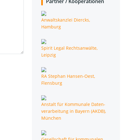
Part­ner /​ Koope­ra­tio­nen
Anwalts­kanz­lei Diercks,
Hamburg
Spi­rit Legal Rechts­an­wäl­te,
Leipzig
RA Ste­phan Han­sen-Oest,
Flensburg
Anstalt für Kom­mu­na­le Daten­
ver­ar­bei­tung in Bay­ern (AKDB),
München
Gesell­schaft für kom­mu­na­len