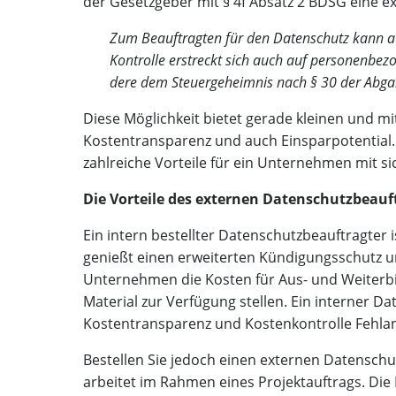
der Gesetz­ge­ber mit § 4f Absatz 2 BDSG eine ex
Zum Beauf­trag­ten für den Daten­schutz kann auch
Kon­trol­le erstreckt sich auch auf per­so­nen­be­
de­re dem Steu­er­ge­heim­nis nach § 30 der Abga
Die­se Mög­lich­keit bie­tet gera­de klei­nen und mit
Kos­ten­trans­pa­renz und auch Ein­spar­po­ten­ti­a
zahl­rei­che Vor­tei­le für ein Unter­neh­men mit si
Die Vor­tei­le des exter­nen Datenschutzbeau
Ein intern bestell­ter Daten­schutz­be­auf­trag­ter i
genießt einen erwei­ter­ten Kün­di­gungs­schutz un
Unter­neh­men die Kos­ten für Aus- und Wei­ter­bi
Mate­ri­al zur Ver­fü­gung stel­len. Ein inter­ner Da
Kos­ten­trans­pa­renz und Kos­ten­kon­trol­le Fehla
Bestel­len Sie jedoch einen exter­nen Daten­schutz­
arbei­tet im Rah­men eines Pro­jekt­auf­trags. Die