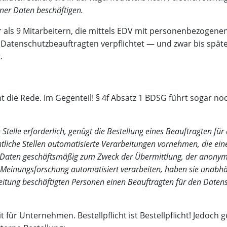
­ge­ner Daten beschäftigen.
als 9 Mit­ar­bei­tern, die mit­tels EDV mit per­so­nen­be­zo­ge­n
Daten­schutz­be­auf­trag­ten ver­pflich­tet — und zwar bis spä­t
.
cht die Rede. Im Gegen­teil! § 4f Absatz 1 BDSG führt sogar noc
 Stel­le erfor­der­lich, genügt die Bestel­lung eines Beauf­trag­ten fü
li­che Stel­len auto­ma­ti­sier­te Ver­ar­bei­tun­gen vor­neh­men, die ein
e­ne Daten geschäfts­mä­ßig zum Zweck der Über­mitt­lung, der anony­mi
ei­nungs­for­schung auto­ma­ti­siert ver­ar­bei­ten, haben sie unab­h
bei­tung beschäf­tig­ten Per­so­nen einen Beauf­trag­ten für den Daten
für Unter­neh­men. Bestell­pflicht ist Bestell­pflicht! Jedoch g