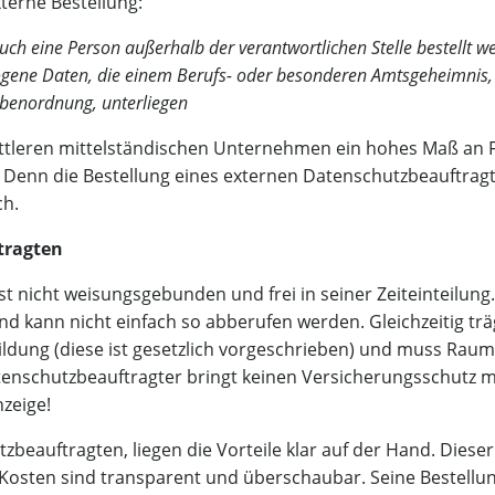
ter­ne Bestellung:
 eine Per­son außer­halb der ver­ant­wort­li­chen Stel­le bestellt we
zo­ge­ne Daten, die einem Berufs- oder beson­de­ren Amts­ge­heim­nis, 
­ben­ord­nung, unterliegen
t­le­ren mit­tel­stän­di­schen Unter­neh­men ein hohes Maß an Fle­x
l. Denn die Bestel­lung eines exter­nen Daten­schutz­be­auf­trag
ch.
ftragten
st nicht wei­sungs­ge­bun­den und frei in sei­ner Zeit­ein­tei­lung
d kann nicht ein­fach so abbe­ru­fen wer­den. Gleich­zei­tig tr
l­dung (die­se ist gesetz­lich vor­ge­schrie­ben) und muss Rau
ten­schutz­be­auf­trag­ter bringt kei­nen Ver­si­che­rungs­schutz m
nzeige!
be­auf­trag­ten, lie­gen die Vor­tei­le klar auf der Hand. Die­ser
 Kos­ten sind trans­pa­rent und über­schau­bar. Sei­ne Bestel­l