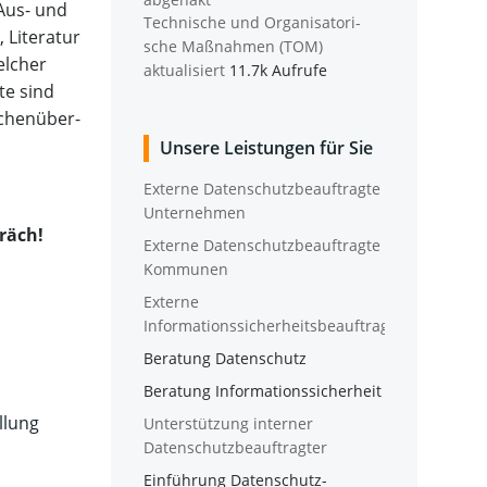
 Aus- und
Tech­ni­sche und Orga­ni­sa­to­ri­
Lite­ra­tur
sche Maß­nah­men (TOM)
el­cher
aktualisiert
11.7k Aufrufe
­te sind
­chen­über­
Unse­re Leis­tun­gen für Sie
Exter­ne Daten­schutz­be­auf­trag­te
Unternehmen
präch!
Exter­ne Daten­schutz­be­auf­trag­te
Kommunen
Exter­ne
Informationssicherheitsbeauftragte
Bera­tung Datenschutz
Bera­tung Informationssicherheit
l­lung
Unter­stüt­zung inter­ner
Datenschutzbeauftragter
Ein­füh­rung Datenschutz-