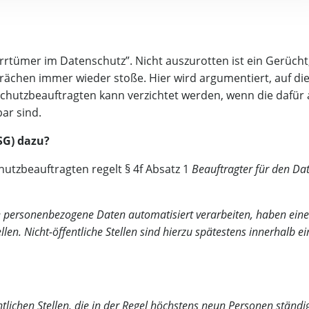
rr­tü­mer im Daten­schutz”. Nicht aus­zu­rot­ten ist ein Gerücht
rä­chen immer wie­der sto­ße. Hier wird argu­men­tiert, auf die
chutz­be­auf­trag­ten kann ver­zich­tet wer­den, wenn die dafür a
ar sind.
DSG) dazu?
hutz­be­auf­trag­ten regelt § 4f Absatz 1
Beauf­trag­ter für den Da
ie per­so­nen­be­zo­ge­ne Daten auto­ma­ti­siert ver­ar­bei­ten, haben ei
l­len. Nicht-öffent­li­che Stel­len sind hier­zu spä­tes­tens inner­halb
ent­li­chen Stel­len, die in der Regel höchs­tens neun Per­so­nen stän­d