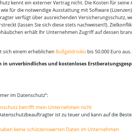
chutz kennt ein exter­ner Ver­trag nicht. Die Kos­ten für sei­ne
wie für die not­wen­di­ge Aus­stat­tung mit Soft­ware (Lizen­zen), 
ag­ter ver­fügt über aus­rei­chen­den Ver­si­che­rungs­schutz, w
reckt (las­sen Sie sich die­se stets nach­wei­sen!!). Ziel­kon­flik
ne­häub­chen erhält Ihr Unter­neh­men Zugriff auf des­sen bran
zt sich einem erheb­li­chen
Buß­geld­ri­si­ko
bis 50.000 Euro aus.
h in unver­bind­li­ches und kos­ten­lo­ses Erstberatungsges
­tü­mer im Datenschutz”:
ten­schutz betrifft mein Unter­neh­men nicht
 Daten­schutz­be­auf­trag­ter ist zu teu­er und kann auf die Beste
ir haben kei­ne schüt­zens­wer­ten Daten im Unternehmen