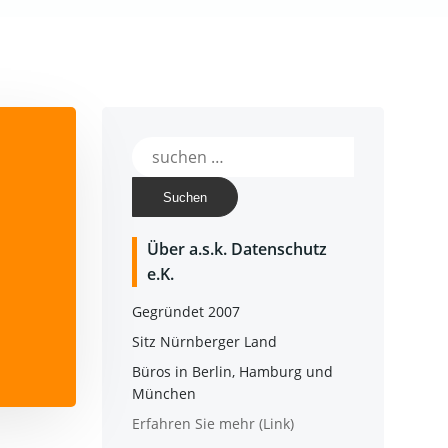
Suchen
nach:
Über a.s.k. Daten­schutz
e.K.
Gegrün­det 2007
Sitz Nürn­ber­ger Land
Büros in Ber­lin, Ham­burg und
München
Erfah­ren Sie mehr (Link)