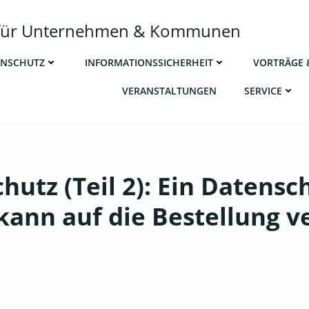
r für Unternehmen & Kommunen
N­SCHUTZ
INFOR­MA­TI­ONS­SI­CHER­HEIT
VOR­TRÄ­GE
VER­AN­STAL­TUN­GEN
SER­VICE
utz (Teil 2): Ein Datensc
kann auf die Bestellung v