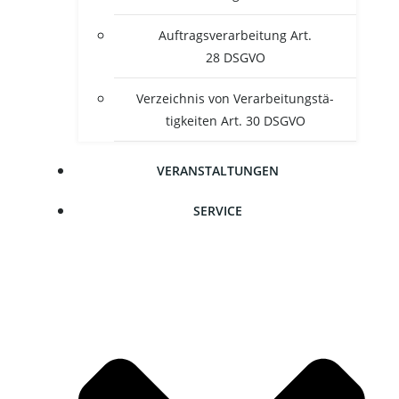
Auf­trags­ver­ar­bei­tung Art.
28 DSGVO
Ver­zeich­nis von Ver­ar­bei­tungs­tä­
tig­kei­ten Art. 30 DSGVO
VER­AN­STAL­TUN­GEN
SER­VICE