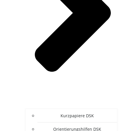
Kurz­pa­pie­re DSK
Ori­en­tie­rungs­hil­fen DSK