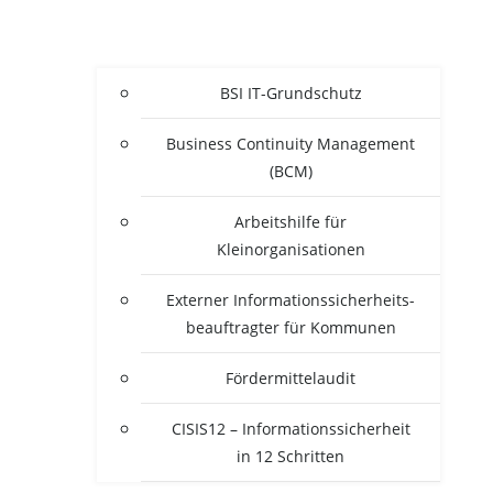
BSI IT-Grun­d­­schutz
Busi­ness Con­ti­nui­ty Manage­ment
(BCM)
Arbeits­hil­fe für
Kleinorganisationen
Exter­ner Infor­ma­ti­ons­si­cher­heits­
be­auf­trag­ter für Kommunen
För­der­mit­tel­au­dit
CISIS12 – Infor­ma­ti­ons­si­cher­heit
in 12 Schritten