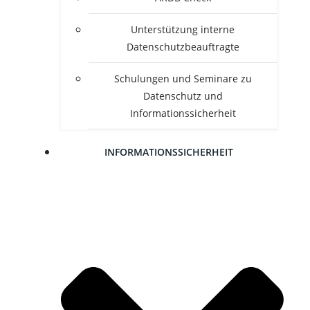
Unter­stüt­zung inter­ne
Datenschutzbeauftragte
Schu­lun­gen und Semi­na­re zu
Daten­schutz und
Informationssicherheit
INFOR­MA­TI­ONS­SI­CHER­HEIT