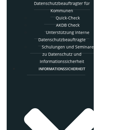
Daten­schutz­be­auf­trag­ter für
Kommunen
Quick-Check
AKDB Check
Unter­stüt­zung inter­ne
Datenschutzbeauftragte
Schu­lun­gen und Semi­na­re
zu Daten­schutz und
Informationssicherheit
INFOR­MA­TI­ONS­SI­CHER­HEIT