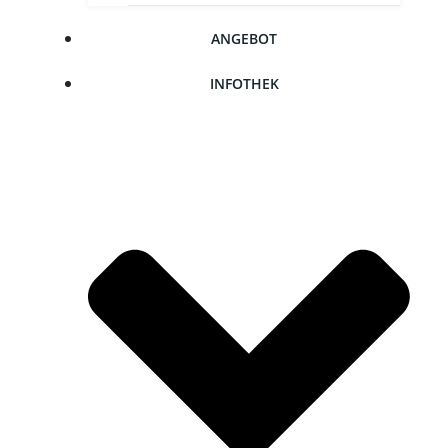
ANGE­BOT
INFO­THEK