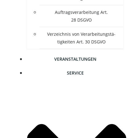
Auf­trags­ver­ar­bei­tung Art.
28 DSGVO
Ver­zeich­nis von Ver­ar­bei­tungs­tä­
tig­kei­ten Art. 30 DSGVO
VER­AN­STAL­TUN­GEN
SER­VICE