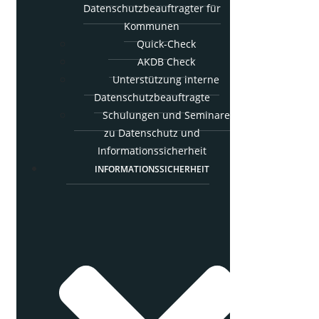
Daten­schutz­be­auf­trag­ter für
Kommunen
Quick-Check
AKDB Check
Unter­stüt­zung inter­ne
Datenschutzbeauftragte
Schu­lun­gen und Semi­na­re
zu Daten­schutz und
Informationssicherheit
INFOR­MA­TI­ONS­SI­CHER­HEIT