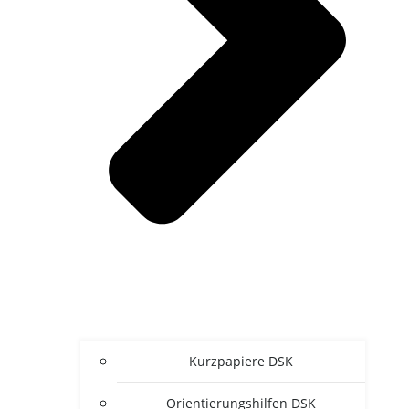
Kurz­pa­pie­re DSK
Ori­en­tie­rungs­hil­fen DSK