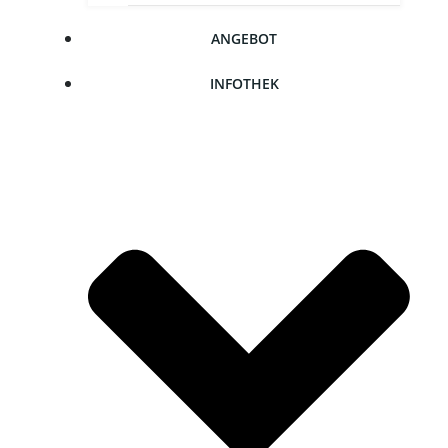
ANGE­BOT
INFO­THEK