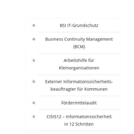
BSI IT-Grun­d­­schutz
Busi­ness Con­ti­nui­ty Manage­ment
(BCM)
Arbeits­hil­fe für
Kleinorganisationen
Exter­ner Infor­ma­ti­ons­si­cher­heits­
be­auf­trag­ter für Kommunen
För­der­mit­tel­au­dit
CISIS12 – Infor­ma­ti­ons­si­cher­heit
in 12 Schritten