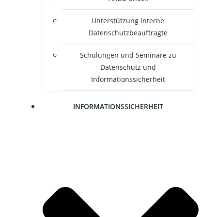
Unter­stüt­zung inter­ne
Datenschutzbeauftragte
Schu­lun­gen und Semi­na­re zu
Daten­schutz und
Informationssicherheit
INFOR­MA­TI­ONS­SI­CHER­HEIT