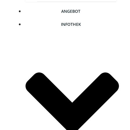
ANGE­BOT
INFO­THEK