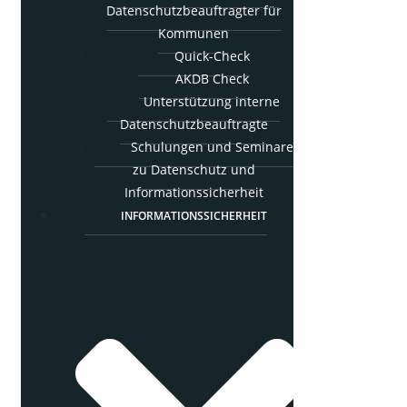
Daten­schutz­be­auf­trag­ter für
Kommunen
Quick-Check
AKDB Check
Unter­stüt­zung inter­ne
Datenschutzbeauftragte
Schu­lun­gen und Semi­na­re
zu Daten­schutz und
Informationssicherheit
INFOR­MA­TI­ONS­SI­CHER­HEIT