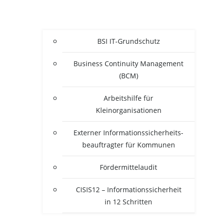
BSI IT-Grun­d­­schutz
Busi­ness Con­ti­nui­ty Manage­ment
(BCM)
Arbeits­hil­fe für
Kleinorganisationen
Exter­ner Infor­ma­ti­ons­si­cher­heits­
be­auf­trag­ter für Kommunen
För­der­mit­tel­au­dit
CISIS12 – Infor­ma­ti­ons­si­cher­heit
in 12 Schritten