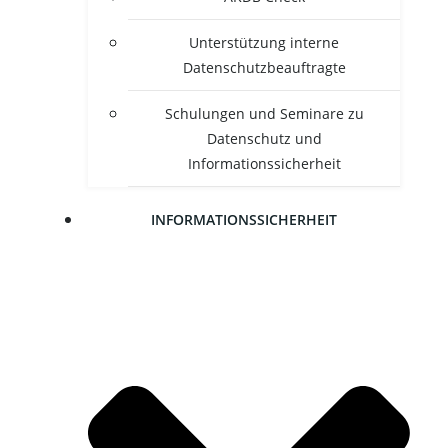
Unter­stüt­zung inter­ne
Datenschutzbeauftragte
Schu­lun­gen und Semi­na­re zu
Daten­schutz und
Informationssicherheit
INFOR­MA­TI­ONS­SI­CHER­HEIT