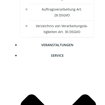
Auf­trags­ver­ar­bei­tung Art.
28 DSGVO
Ver­zeich­nis von Ver­ar­bei­tungs­tä­
tig­kei­ten Art. 30 DSGVO
VER­AN­STAL­TUN­GEN
SER­VICE