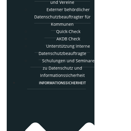
und Vereine
Exter­ner behörd­li­cher
Daten­schutz­be­auf­trag­ter für
Kommunen
Quick-Check
AKDB Check
Unter­stüt­zung inter­ne
Datenschutzbeauftragte
Schu­lun­gen und Semi­na­re
zu Daten­schutz und
Informationssicherheit
INFOR­MA­TI­ONS­SI­CHER­HEIT