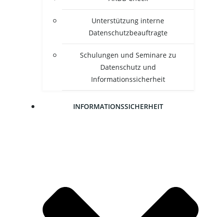
Unter­stüt­zung inter­ne
Datenschutzbeauftragte
Schu­lun­gen und Semi­na­re zu
Daten­schutz und
Informationssicherheit
INFOR­MA­TI­ONS­SI­CHER­HEIT