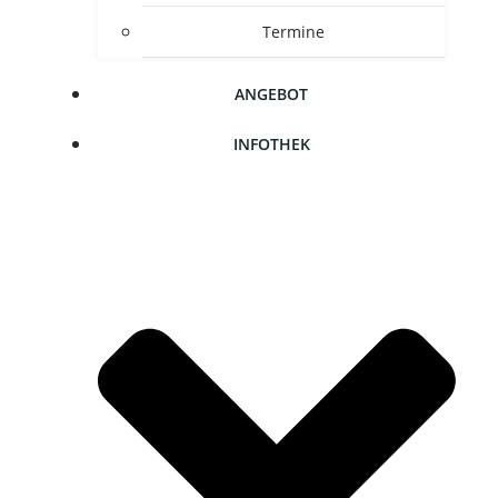
Ter­mi­ne
ANGE­BOT
INFO­THEK