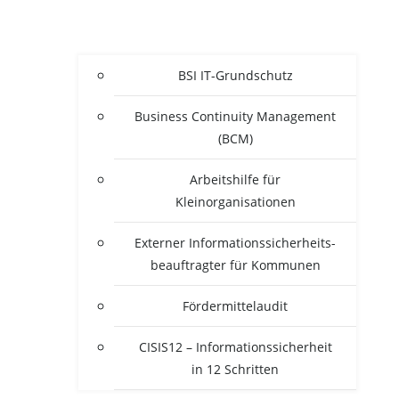
BSI IT-Grun­d­­schutz
Busi­ness Con­ti­nui­ty Manage­ment
(BCM)
Arbeits­hil­fe für
Kleinorganisationen
Exter­ner Infor­ma­ti­ons­si­cher­heits­
be­auf­trag­ter für Kommunen
För­der­mit­tel­au­dit
CISIS12 – Infor­ma­ti­ons­si­cher­heit
in 12 Schritten