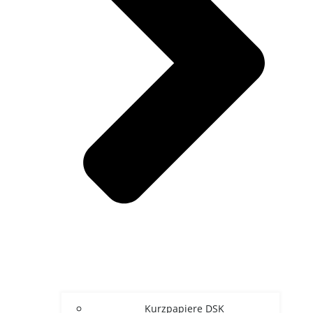
Kurz­pa­pie­re DSK