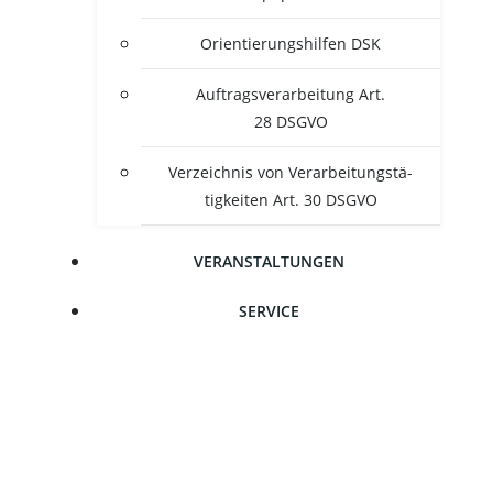
Ori­en­tie­rungs­hil­fen DSK
Auf­trags­ver­ar­bei­tung Art.
28 DSGVO
Ver­zeich­nis von Ver­ar­bei­tungs­tä­
tig­kei­ten Art. 30 DSGVO
VER­AN­STAL­TUN­GEN
SER­VICE