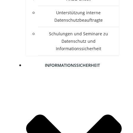
Unter­stüt­zung inter­ne
Datenschutzbeauftragte
Schu­lun­gen und Semi­na­re zu
Daten­schutz und
Informationssicherheit
INFOR­MA­TI­ONS­SI­CHER­HEIT