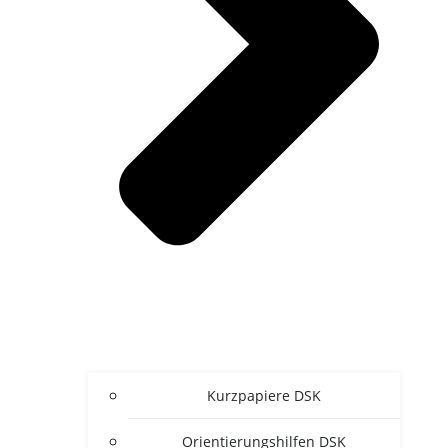
Kurz­pa­pie­re DSK
Ori­en­tie­rungs­hil­fen DSK