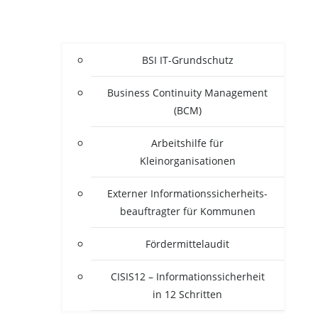
BSI IT-Grun­d­­schutz
Busi­ness Con­ti­nui­ty Manage­ment
(BCM)
Arbeits­hil­fe für
Kleinorganisationen
Exter­ner Infor­ma­ti­ons­si­cher­heits­
be­auf­trag­ter für Kommunen
För­der­mit­tel­au­dit
CISIS12 – Infor­ma­ti­ons­si­cher­heit
in 12 Schritten