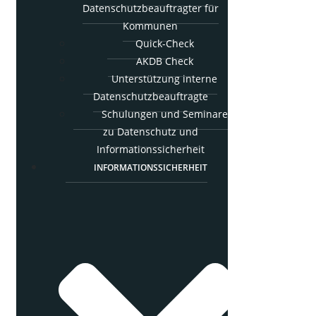
Daten­schutz­be­auf­trag­ter für
Kommunen
Quick-Check
AKDB Check
Unter­stüt­zung inter­ne
Datenschutzbeauftragte
Schu­lun­gen und Semi­na­re
zu Daten­schutz und
Informationssicherheit
INFOR­MA­TI­ONS­SI­CHER­HEIT