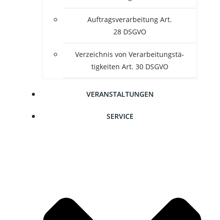
Auf­trags­ver­ar­bei­tung Art.
28 DSGVO
Ver­zeich­nis von Ver­ar­bei­tungs­tä­
tig­kei­ten Art. 30 DSGVO
VER­AN­STAL­TUN­GEN
SER­VICE