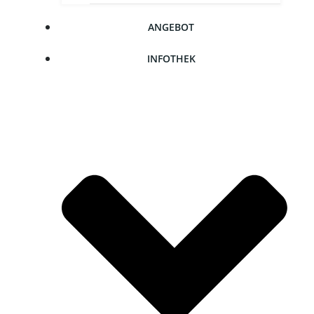
ANGE­BOT
INFO­THEK