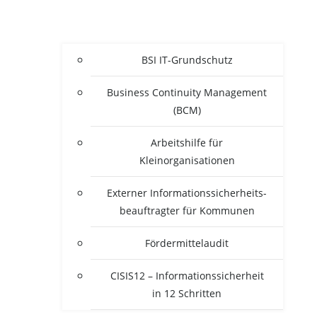
BSI IT-Grun­d­­schutz
Busi­ness Con­ti­nui­ty Manage­ment
(BCM)
Arbeits­hil­fe für
Kleinorganisationen
Exter­ner Infor­ma­ti­ons­si­cher­heits­
be­auf­trag­ter für Kommunen
För­der­mit­tel­au­dit
CISIS12 – Infor­ma­ti­ons­si­cher­heit
in 12 Schritten