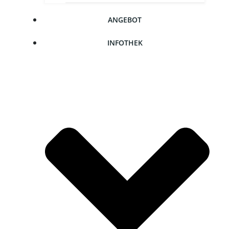
ANGE­BOT
INFO­THEK