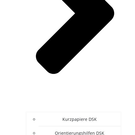
Kurz­pa­pie­re DSK
Ori­en­tie­rungs­hil­fen DSK