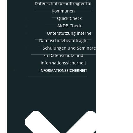
Daten­schutz­be­auf­trag­ter für
Kommunen
Quick-Check
AKDB Check
Unter­stüt­zung inter­ne
Datenschutzbeauftragte
Schu­lun­gen und Semi­na­re
zu Daten­schutz und
Informationssicherheit
INFOR­MA­TI­ONS­SI­CHER­HEIT