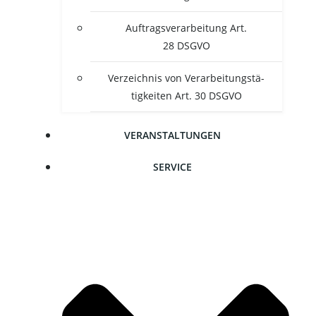
Auf­trags­ver­ar­bei­tung Art.
28 DSGVO
Ver­zeich­nis von Ver­ar­bei­tungs­tä­
tig­kei­ten Art. 30 DSGVO
VER­AN­STAL­TUN­GEN
SER­VICE