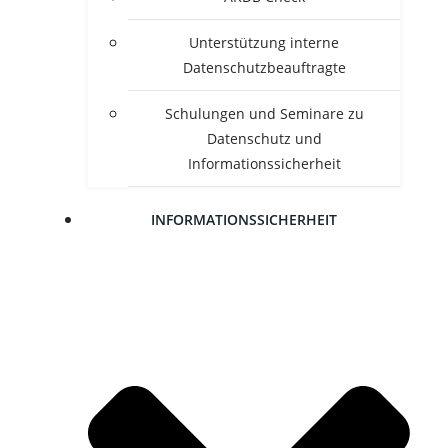
Unter­stüt­zung inter­ne
Datenschutzbeauftragte
Schu­lun­gen und Semi­na­re zu
Daten­schutz und
Informationssicherheit
INFOR­MA­TI­ONS­SI­CHER­HEIT