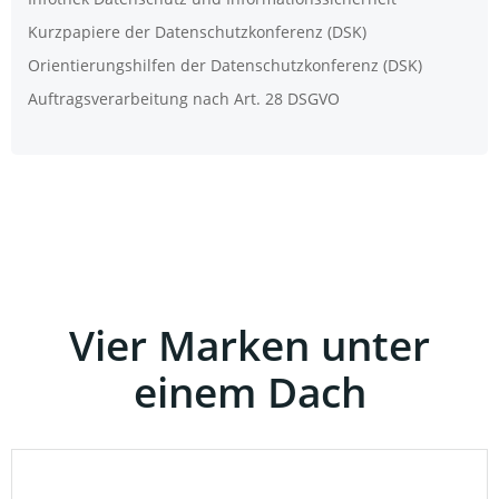
Kurz­pa­pie­re der Daten­schutz­kon­fe­renz (DSK)
Ori­en­tie­rungs­hil­fen der Daten­schutz­kon­fe­renz (DSK)
Auf­trags­ver­ar­bei­tung nach Art. 28 DSGVO
Vier Marken unter
einem Dach