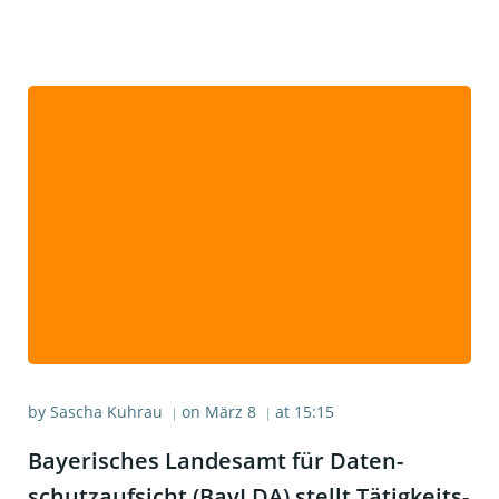
by
Sascha Kuhrau
on
März 8
at
15:15
|
|
Baye­ri­sches Lan­des­amt für Daten­
schutz­auf­sicht (BayL­DA) stellt Tätig­keits­