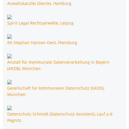
Anwalts­kanz­lei Diercks, Hamburg
Spi­rit Legal Rechts­an­wäl­te, Leipzig
RA Ste­phan Han­sen-Oest, Flensburg
Anstalt für Kom­mu­na­le Daten­ver­ar­bei­tung in Bay­ern
(AKDB), München
Gesell­schaft für kom­mu­na­len Daten­schutz (GKDS),
München
Daten­schutz Schmidt (Daten­schutz Assis­tent), Lauf a.d.
Pegnitz