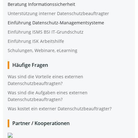
Bera­tung Informationssicherheit
Unter­stüt­zung inter­ner Datenschutzbeauftragter
Ein­füh­rung Datenschutz-Managementsysteme
Ein­füh­rung ISMS BSI IT-Grundschutz
Ein­füh­rung ISK Arbeitshilfe
Schu­lun­gen, Web­i­na­re, eLearning
Häu­fi­ge Fragen
Was sind die Vor­tei­le eines exter­nen
Datenschutzbeauftragten?
Was sind die Auf­ga­ben eines exter­nen
Datenschutzbeauftragten?
Was kos­tet ein exter­ner Datenschutzbeauftragter?
Part­ner /​ Koope­ra­tio­nen