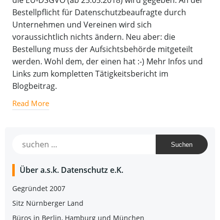
die EU-DSGVO (ab 25.05.2018) wird gegeben. An der
Bestellpflicht für Datenschutzbeaufragte durch
Unternehmen und Vereinen wird sich
voraussichtlich nichts ändern. Neu aber: die
Bestellung muss der Aufsichtsbehörde mitgeteilt
werden. Wohl dem, der einen hat :-) Mehr Infos und
Links zum kompletten Tätigkeitsbericht im
Blogbeitrag.
Read More
Suchen
nach:
Über a.s.k. Daten­schutz e.K.
Gegrün­det 2007
Sitz Nürn­ber­ger Land
Büros in Ber­lin, Ham­burg und München