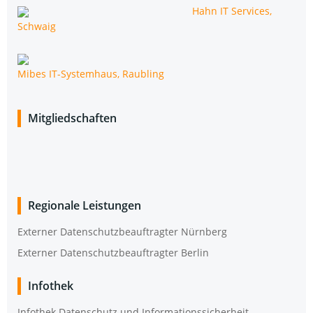
Hahn IT Ser­vices,
Schwaig
Mibes IT-Sys­tem­haus, Raubling
Mit­glied­schaf­ten
Regio­na­le Leistungen
Exter­ner Daten­schutz­be­auf­trag­ter Nürnberg
Exter­ner Daten­schutz­be­auf­trag­ter Berlin
Info­thek
Info­thek Daten­schutz und Informationssicherheit