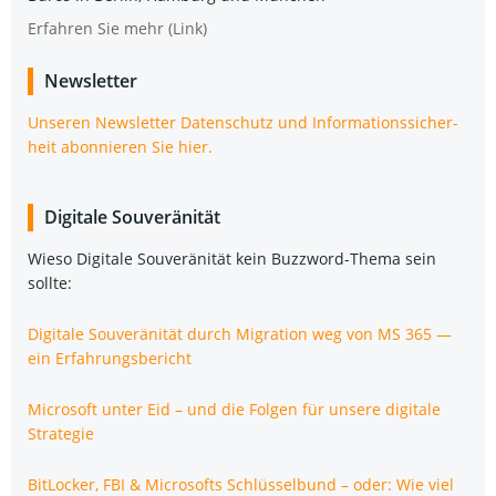
Erfah­ren Sie mehr (Link)
News­let­ter
Unse­ren News­let­ter Daten­schutz und Infor­ma­ti­ons­si­cher­
heit abon­nie­ren Sie hier.
Digi­ta­le Souveränität
Wie­so Digi­ta­le Sou­ve­rä­ni­tät kein Buz­zword-The­ma sein
sollte:
Digi­ta­le Sou­ve­rä­ni­tät durch Migra­ti­on weg von MS 365 —
ein Erfahrungsbericht
Micro­soft unter Eid – und die Fol­gen für unse­re digi­ta­le
Strategie
Bit­Lo­cker, FBI & Micro­softs Schlüs­sel­bund – oder: Wie viel