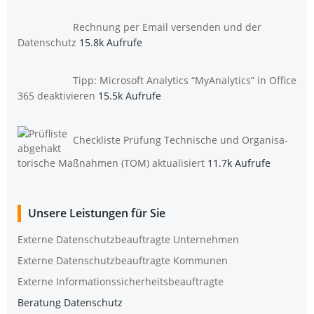
Rech­nung per Email ver­sen­den und der
Datenschutz
15.8k Aufrufe
Tipp: Micro­soft Ana­ly­tics “MyAna­ly­tics” in Office
365 deaktivieren
15.5k Aufrufe
Check­lis­te Prü­fung Tech­ni­sche und Orga­ni­sa­
to­ri­sche Maß­nah­men (TOM) aktualisiert
11.7k Aufrufe
Unse­re Leis­tun­gen für Sie
Exter­ne Daten­schutz­be­auf­trag­te Unternehmen
Exter­ne Daten­schutz­be­auf­trag­te Kommunen
Exter­ne Informationssicherheitsbeauftragte
Bera­tung Datenschutz