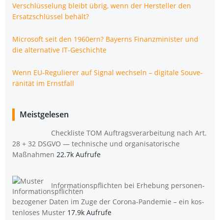
Ver­schlüs­se­lung bleibt übrig, wenn der Her­stel­ler den
Ersatz­schlüs­sel behält?
Micro­soft seit den 1960ern? Bay­erns Finanz­mi­nis­ter und
die alter­na­ti­ve IT-Geschichte
Wenn EU-Regu­lie­rer auf Signal wech­seln – digi­ta­le Sou­ve­
rä­ni­tät im Ernstfall
Meistgelesen
Check­lis­te TOM Auf­trags­ver­ar­bei­tung nach Art.
28 + 32 DSGVO — tech­ni­sche und orga­ni­sa­to­ri­sche
Maßnahmen
22.7k Aufrufe
Infor­ma­ti­ons­pflich­ten bei Erhe­bung per­so­nen­
be­zo­ge­ner Daten im Zuge der Coro­na-Pan­de­mie – ein kos­
ten­lo­ses Muster
17.9k Aufrufe