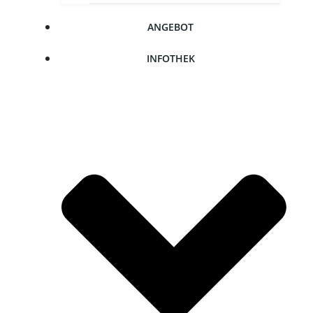
ANGE­BOT
INFO­THEK