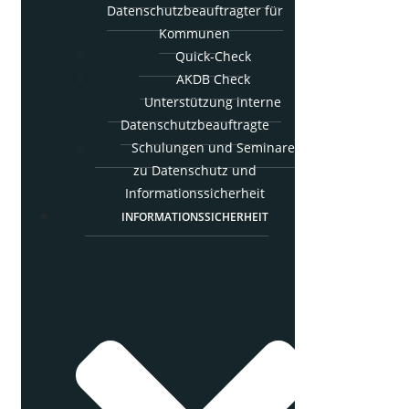
Daten­schutz­be­auf­trag­ter für
Kommunen
Quick-Check
AKDB Check
Unter­stüt­zung inter­ne
Datenschutzbeauftragte
Schu­lun­gen und Semi­na­re
zu Daten­schutz und
Informationssicherheit
INFOR­MA­TI­ONS­SI­CHER­HEIT