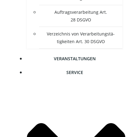
Auf­trags­ver­ar­bei­tung Art.
28 DSGVO
Ver­zeich­nis von Ver­ar­bei­tungs­tä­
tig­kei­ten Art. 30 DSGVO
VER­AN­STAL­TUN­GEN
SER­VICE