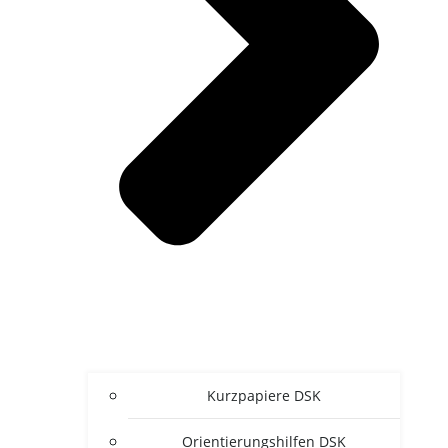
Kurz­pa­pie­re DSK
Ori­en­tie­rungs­hil­fen DSK