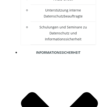
Unter­stüt­zung inter­ne
Datenschutzbeauftragte
Schu­lun­gen und Semi­na­re zu
Daten­schutz und
Informationssicherheit
INFOR­MA­TI­ONS­SI­CHER­HEIT