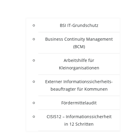
BSI IT-Grun­d­­schutz
Busi­ness Con­ti­nui­ty Manage­ment
(BCM)
Arbeits­hil­fe für
Kleinorganisationen
Exter­ner Infor­ma­ti­ons­si­cher­heits­
be­auf­trag­ter für Kommunen
För­der­mit­tel­au­dit
CISIS12 – Infor­ma­ti­ons­si­cher­heit
in 12 Schritten