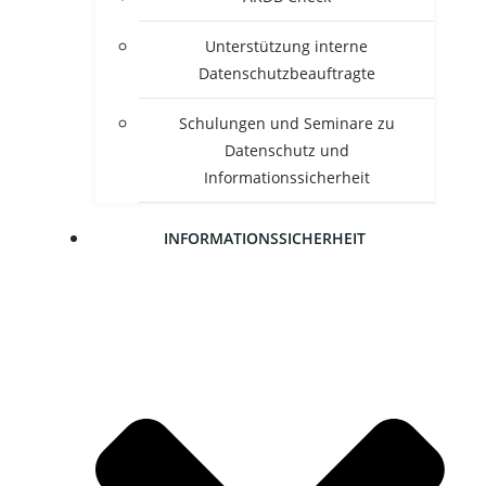
Unter­stüt­zung inter­ne
Datenschutzbeauftragte
Schu­lun­gen und Semi­na­re zu
Daten­schutz und
Informationssicherheit
INFOR­MA­TI­ONS­SI­CHER­HEIT