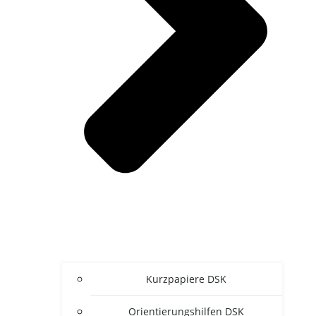
Kurz­pa­pie­re DSK
Ori­en­tie­rungs­hil­fen DSK