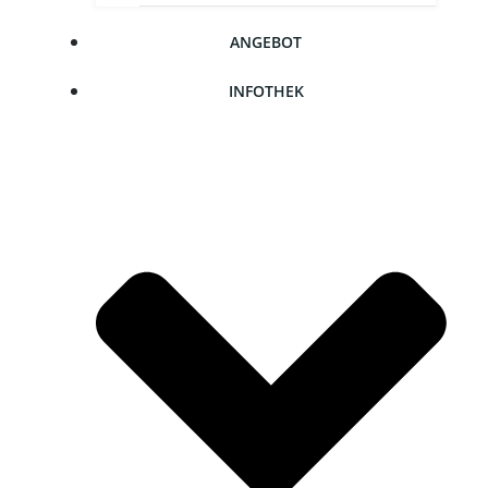
ANGE­BOT
INFO­THEK