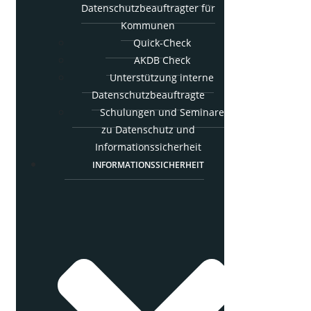
Daten­schutz­be­auf­trag­ter für
Kommunen
Quick-Check
AKDB Check
Unter­stüt­zung inter­ne
Datenschutzbeauftragte
Schu­lun­gen und Semi­na­re
zu Daten­schutz und
Informationssicherheit
INFOR­MA­TI­ONS­SI­CHER­HEIT