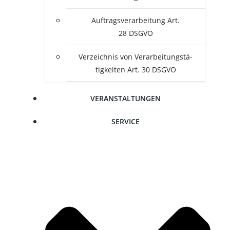
Auf­trags­ver­ar­bei­tung Art.
28 DSGVO
Ver­zeich­nis von Ver­ar­bei­tungs­tä­
tig­kei­ten Art. 30 DSGVO
VER­AN­STAL­TUN­GEN
SER­VICE