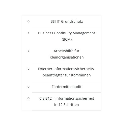
BSI IT-Grun­d­­schutz
Busi­ness Con­ti­nui­ty Manage­ment
(BCM)
Arbeits­hil­fe für
Kleinorganisationen
Exter­ner Infor­ma­ti­ons­si­cher­heits­
be­auf­trag­ter für Kommunen
För­der­mit­tel­au­dit
CISIS12 – Infor­ma­ti­ons­si­cher­heit
in 12 Schritten